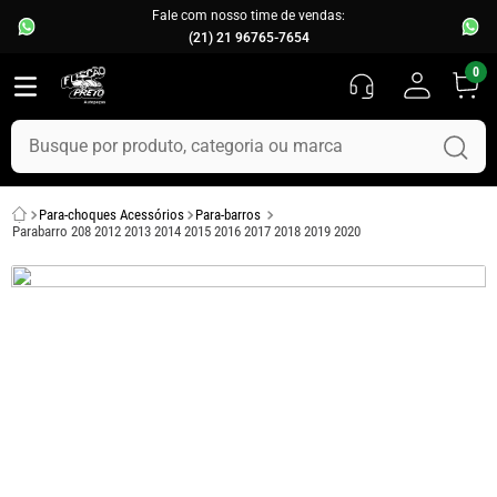
Fale com nosso time de vendas:
(21) 21 96765-7654
0
Busque por produto, categoria ou marca
TERMOS MAIS BUSCADOS
Para-choques Acessórios
Para-barros
1
º
fusca
Parabarro 208 2012 2013 2014 2015 2016 2017 2018 2019 2020
2
º
capo
3
º
kombi
4
º
parachoque
5
º
chevette
6
º
opala
7
º
assoalho