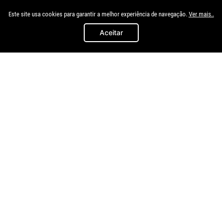
Este site usa cookies para garantir a melhor experiência de navegação.
Ver mais..
Aceitar
Riverplast
Kj
Para-barro Logan 2015 2016
Para-barro Palio Siena 1996 A
2017 2018 A 2020 Dianteiro
2003 Dianteiro
R$
119
,
91
R$
99
,
91
à vista no
à vista no
Pix/Boleto
Pix/Boleto
Lado Esquerdo - Motorista
Lado Direito - Passageiro
＋
＋
－
－
COMPRAR
COMPRAR