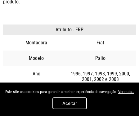
produto.
Atributo - ERP
Montadora
Fiat
Modelo
Palio
Ano
1996
1997
1998
1999
2000
2001
2002
2003
Este site usa cookies para garantir a melhor experiência de navegação.
Ver mais..
Quem viu, viu também
Aceitar