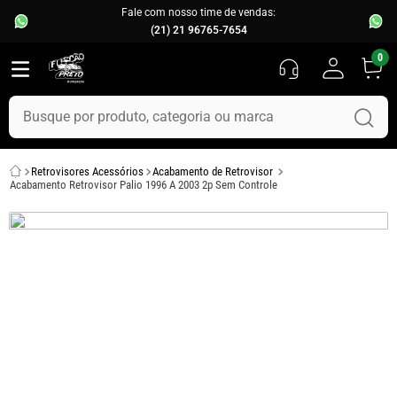
Fale com nosso time de vendas:
(21) 21 96765-7654
0
Busque por produto, categoria ou marca
TERMOS MAIS BUSCADOS
Retrovisores Acessórios
Acabamento de Retrovisor
1
º
fusca
Acabamento Retrovisor Palio 1996 A 2003 2p Sem Controle
2
º
capo
3
º
kombi
4
º
chevette
5
º
parachoque
6
º
calha chuva
7
º
opala