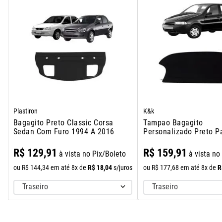
Plastiron
K&k
Bagagito Preto Classic Corsa
Tampao Bagagito
Sedan Com Furo 1994 A 2016
Personalizado Preto P
1996 A 2000
R$
129
,
91
R$
159
,
91
à vista no Pix/Boleto
à vista no
R$
18
,
04
R
ou
R$
144
,
34
em até
8
x de
s/juros
ou
R$
177
,
68
em até
8
x de
Traseiro
Traseiro