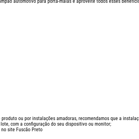
mpão automotivo para porta-malas e aproveite todos esses benefícios
produto ou por instalações amadoras, recomendamos que a instalação 
ote, com a configuração do seu dispositivo ou monitor;

o site Fuscão Preto
