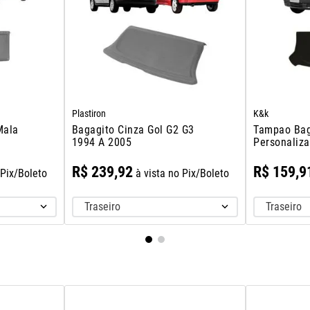
Plastiron
K&k
Mala
Bagagito Cinza Gol G2 G3
Tampao Bag
1994 A 2005
Personaliza
Fire 2001 A
R$
239
,
92
R$
159
,
9
 Pix/Boleto
à vista no Pix/Boleto
Traseiro
Traseiro