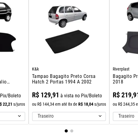
K&k
Riverplast
Tampao Bagagito Preto Corsa
Bagagito Pr
alio
Hatch 2 Portas 1994 A 2002
2018
R$
129
,
91
R$
219
,
9
 Pix/Boleto
à vista no Pix/Boleto
$
22
,
21
R$
18
,
04
s/juros
ou
R$
144
,
34
em até
8
x de
s/juros
ou
R$
244
,
35
e
Traseiro
Traseiro