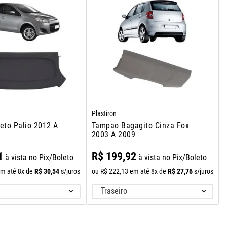
Plastiron
eto Palio 2012 A
Tampao Bagagito Cinza Fox
2003 A 2009
1
R$
199
,
92
à vista no Pix/Boleto
à vista no Pix/Boleto
R$
30
,
54
R$
27
,
76
m até
8
x de
s/juros
ou
R$
222
,
13
em até
8
x de
s/juros
Traseiro