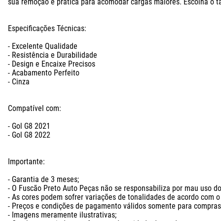
sua remoção é prática para acomodar cargas maiores. Escolha o ta
Especificações Técnicas:

- Excelente Qualidade

- Resistência e Durabilidade

- Design e Encaixe Precisos

- Acabamento Perfeito

- Cinza

Compatível com: 

- Gol G8 2021

- Gol G8 2022

Importante:

- Garantia de 3 meses;

- O Fuscão Preto Auto Peças não se responsabiliza por mau uso do 
- As cores podem sofrer variações de tonalidades de acordo com o l
- Preços e condições de pagamento válidos somente para compras n
- Imagens meramente ilustrativas;
