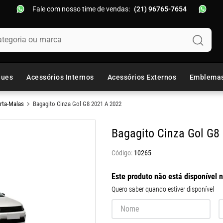
Fale com nosso time de vendas:
(21) 96765-7654
oria ou marca
ques
Acessórios Internos
Acessórios Externos
Emblema
rta-Malas
Bagagito Cinza Gol G8 2021 A 2022
Bagagito Cinza Gol G8
10265
Este produto não está disponível
Quero saber quando estiver disponível