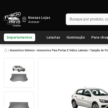
Busque por produto, categ
Nossas Lojas
TERMOS MAIS BUSCADOS
1
º
fusca
Departamentos
Latarias
Iluminação
Para-cho
2
º
capo
Acessórios Internos
Acessorios Para Portas E Vidros Laterais
Tampão do Po
3
º
chevette
4
º
kombi
5
º
parachoque
6
º
calha chuva
7
º
opala
8
º
uno
9
º
celta