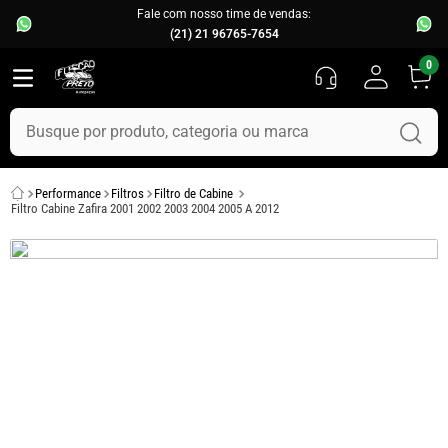
Fale com nosso time de vendas:
(21) 21 96765-7654
0
Busque por produto, categoria ou marca
TERMOS MAIS BUSCADOS
Performance
Filtros
Filtro de Cabine
1
º
fusca
Filtro Cabine Zafira 2001 2002 2003 2004 2005 A 2012
2
º
capo
3
º
kombi
4
º
parachoque
5
º
chevette
6
º
opala
7
º
assoalho