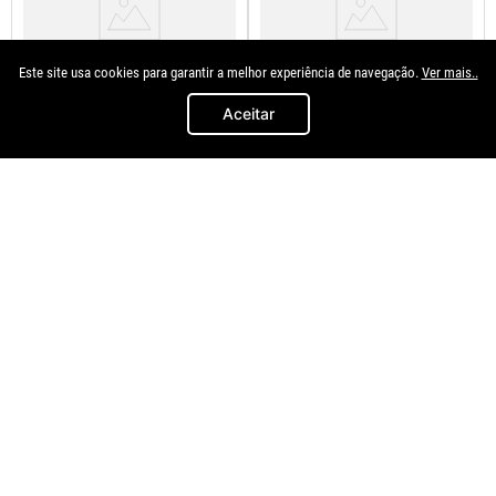
Este site usa cookies para garantir a melhor experiência de navegação.
Ver mais..
Aceitar
Finder
T.exc
Alavanca Do Freio De MÃo
Alavanca Do Freio De Mao 206
Doblo
207 1998 A 2014
R$
449
,
94
R$
55
,
91
à vista no
à vista no
Pix/Boleto
Pix/Boleto
ou
R$
499
,
93
em até
8
x de
ou
R$
62
,
12
em até
6
x de
R$
62
,
49
R$
10
,
35
s/juros
s/juros
＋
＋
－
－
COMPRAR
COMPRAR