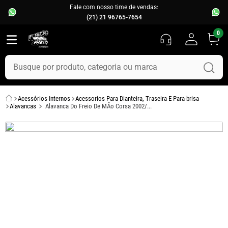
Fale com nosso time de vendas:
(21) 21 96765-7654
0
Busque por produto, categoria ou marca
TERMOS MAIS BUSCADOS
Acessórios Internos
Acessorios Para Dianteira, Traseira E Para-brisa
1
º
fusca
Alavancas
Alavanca Do Freio De MÃo Corsa 2002/...
2
º
capo
3
º
chevette
4
º
kombi
5
º
parachoque
6
º
calha chuva
7
º
opala