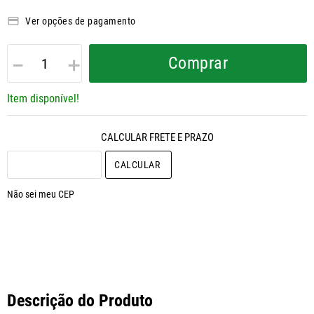
Ver opções de pagamento
－
＋
Comprar
Item disponível!
CALCULAR O FRETE
Não sei meu CEP
Descrição do Produto