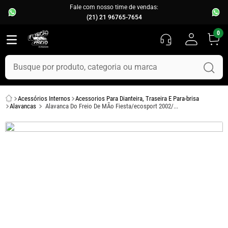
Fale com nosso time de vendas:
(21) 21 96765-7654
0
Busque por produto, categoria ou marca
TERMOS MAIS BUSCADOS
Acessórios Internos
Acessorios Para Dianteira, Traseira E Para-brisa
1
º
fusca
Alavancas
Alavanca Do Freio De MÃo Fiesta/ecosport 2002/...
2
º
capo
3
º
chevette
4
º
kombi
5
º
parachoque
6
º
calha chuva
7
º
opala