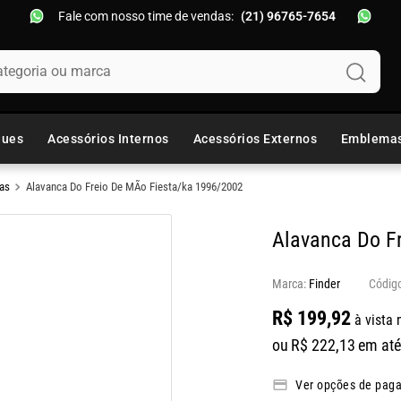
Fale com nosso time de vendas:
(21) 96765-7654
oria ou marca
ques
Acessórios Internos
Acessórios Externos
Emblema
as
Alavanca Do Freio De MÃo Fiesta/ka 1996/2002
Alavanca Do F
Marca:
Finder
R$
199
,
92
à vista 
ou
R$
222
,
13
em até
Ver opções de pag