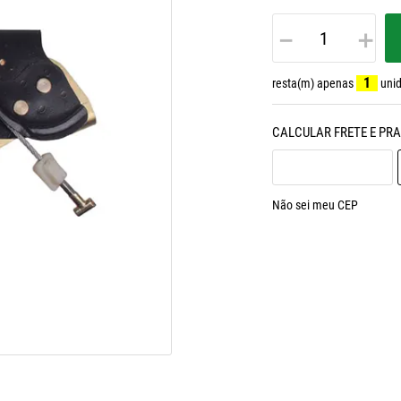
－
＋
1
resta(m) apenas
unid
Não sei meu CEP