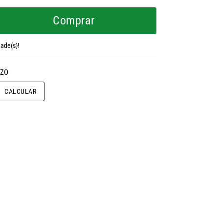
Comprar
ade(s)!
CALCULAR O FRETE