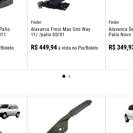
Finder
Finder
Palio
Alavanca Freio Mao Uno Way
Alavanca D
011
11/ /palio 00/01
Palio Novo
R$
449
,
94
R$
349
,
9
x/Boleto
à vista no Pix/Boleto