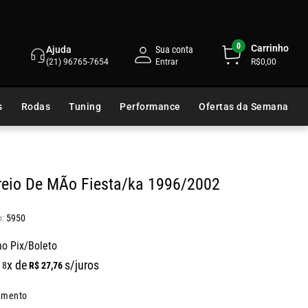
0
Carrinho
Ajuda
Sua conta
(21) 96765-7654
R$0,00
s
Rodas
Tuning
Performance
Ofertas da Semana
reio De MÃo Fiesta/ka 1996/2002
5950
no Pix/Boleto
x de
s/juros
R$
27
,
76
8
amento