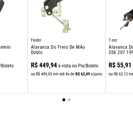
Finder
T.exc
remio
Alavanca Do Freio De MÃo
Alavanca D
Doblo
206 207 19
R$
449
,
94
R$
55
,
91
x/Boleto
à vista no Pix/Boleto
R$
62
,
49
ou
R$
499
,
93
em até
8
x de
s/juros
ou
R$
62
,
12
em