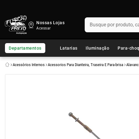
Busque por produto, categ
Nossas Lojas
TERMOS MAIS BUSCADOS
1
º
fusca
Departamentos
Latarias
Iluminação
Para-cho
2
º
capo
Acessórios Internos
Acessorios Para Dianteira, Traseira E Para-brisa
Alavanc
3
º
kombi
4
º
parachoque
5
º
chevette
6
º
opala
7
º
assoalho
8
º
uno
9
º
calha chuva