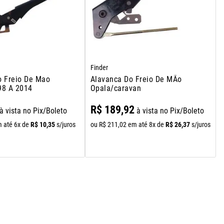
Finder
o Freio De Mao
Alavanca Do Freio De MÃo
98 A 2014
Opala/caravan
R$
189
,
92
à vista no Pix/Boleto
à vista no Pix/Boleto
R$
10
,
35
R$
26
,
37
 até
6
x de
s/juros
ou
R$
211
,
02
em até
8
x de
s/juros