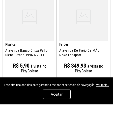
Plastcar
Finder
Alavanca Banco Cinza Palio
Alavanca De Freio De MÃo
Siena Strada 1996 A 2011
Novo Ecosport
R$
5
,
90
R$
349
,
93
à vista no
à vista no
Pix/Boleto
Pix/Boleto
Este site usa cookies para garantir a melhor experiência de navegação.
Ver mais..
Ambos Os Lados
＋
Aceitar
＋
－
－
COMPRAR