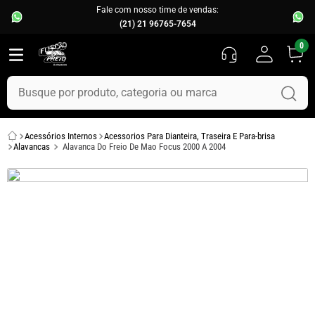
Fale com nosso time de vendas:
(21) 21 96765-7654
0
Busque por produto, categoria ou marca
TERMOS MAIS BUSCADOS
Acessórios Internos
Acessorios Para Dianteira, Traseira E Para-brisa
1
º
fusca
Alavancas
Alavanca Do Freio De Mao Focus 2000 A 2004
2
º
capo
3
º
kombi
4
º
chevette
5
º
parachoque
6
º
calha chuva
7
º
opala