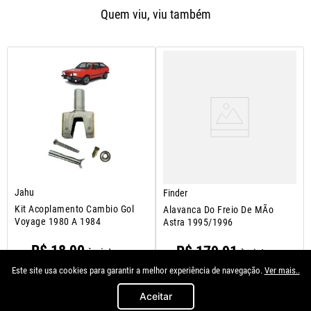
Quem viu, viu também
Jahu
Finder
Kit Acoplamento Cambio Gol
Alavanca Do Freio De MÃo
Voyage 1980 A 1984
Astra 1995/1996
R$
18
,
90
R$
179
,
91
à vista no
à vista no
Pix/Boleto
Pix/Boleto
Este site usa cookies para garantir a melhor experiência de navegação.
Ver mais..
Aceitar