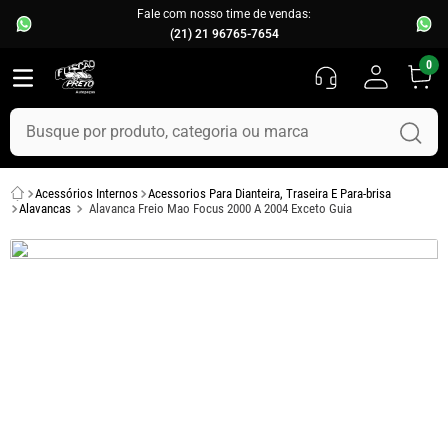
Fale com nosso time de vendas:
(21) 21 96765-7654
0
Busque por produto, categoria ou marca
TERMOS MAIS BUSCADOS
Acessórios Internos
Acessorios Para Dianteira, Traseira E Para-brisa
1
º
fusca
Alavancas
Alavanca Freio Mao Focus 2000 A 2004 Exceto Guia
2
º
capo
3
º
kombi
4
º
parachoque
5
º
chevette
6
º
opala
7
º
assoalho