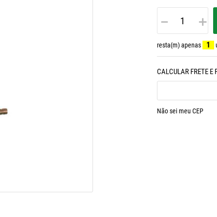
－
＋
1
resta(m) apenas
Não sei meu CEP