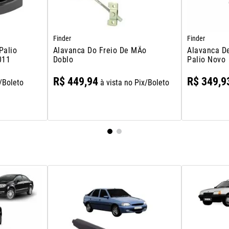
Finder
Finder
Palio
Alavanca Do Freio De MÃo
Alavanca D
011
Doblo
Palio Novo
R$
449
,
94
R$
349
,
9
x/Boleto
à vista no Pix/Boleto