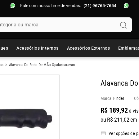
Fale com nosso time de vendas:
(21) 96765-7654
oria ou marca
ques
Acessórios Internos
Acessórios Externos
Emblema
as
Alavanca Do Freio De MÃo Opala/caravan
Alavanca Do
Marca:
Finder
R$
189
,
92
à vis
ou
R$
211
,
02
em 
Ver opções de 