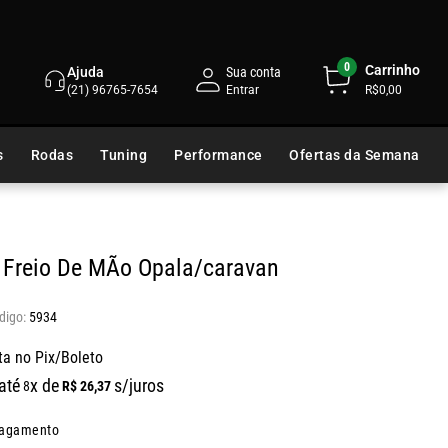
0
Carrinho
Ajuda
Sua conta
(21) 96765-7654
R$0,00
s
Rodas
Tuning
Performance
Ofertas da Semana
 Freio De MÃo Opala/caravan
5934
ta no Pix/Boleto
até
x de
s/juros
R$
26
,
37
8
pagamento