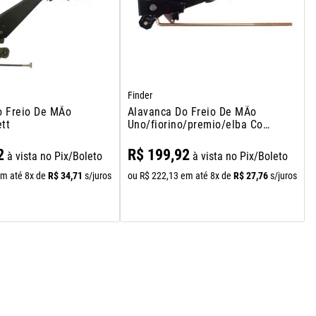
Finder
o Freio De MÃo
Alavanca Do Freio De MÃo
tt
Uno/fiorino/premio/elba Com
Haste
2
R$
199
,
92
à vista no Pix/Boleto
à vista no Pix/Boleto
R$
34
,
71
R$
27
,
76
m até
8
x de
s/juros
ou
R$
222
,
13
em até
8
x de
s/juros