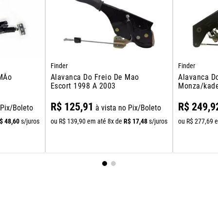
Finder
Finder
 MÃo
Alavanca Do Freio De Mao
Alavanca D
Escort 1998 A 2003
Monza/kade
R$
125
,
91
R$
249
,
9
 Pix/Boleto
à vista no Pix/Boleto
$
48
,
60
R$
17
,
48
s/juros
ou
R$
139
,
90
em até
8
x de
s/juros
ou
R$
277
,
69
e