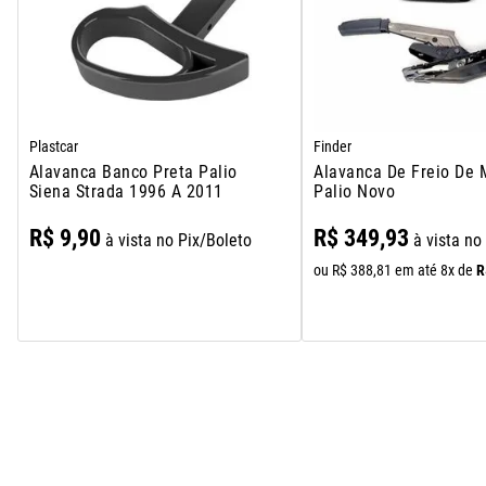
Plastcar
Finder
Alavanca Banco Preta Palio
Alavanca De Freio De
Siena Strada 1996 A 2011
Palio Novo
R$
9
,
90
R$
349
,
93
à vista no Pix/Boleto
à vista no
R
ou
R$
388
,
81
em até
8
x de