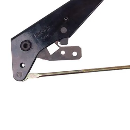
10
º
assoalho