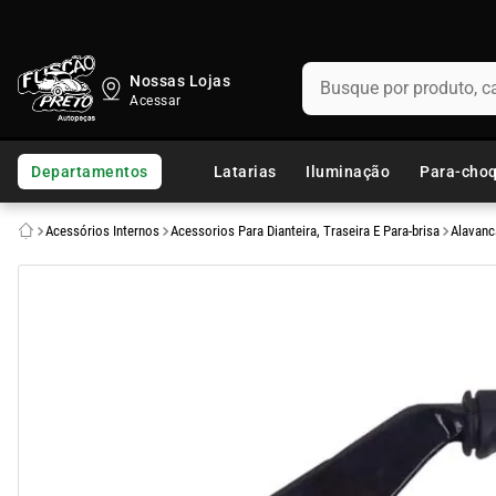
Busque por produto, categ
Nossas Lojas
TERMOS MAIS BUSCADOS
1
º
fusca
Departamentos
Latarias
Iluminação
Para-cho
2
º
capo
Acessórios Internos
Acessorios Para Dianteira, Traseira E Para-brisa
Alavanc
3
º
kombi
4
º
chevette
5
º
parachoque
6
º
calha chuva
7
º
opala
8
º
uno
9
º
celta