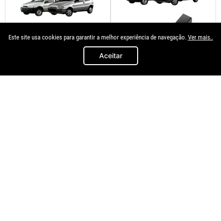
Este site usa cookies para garantir a melhor experiência de navegação.
Ver mais..
Aceitar
Plastcar
Plastcar
Inclinador Banco Cinza Palio
Alavanca Banco Preta Palio
Strada Siena 1996 A 2003
Siena Strada 1996 A 2011
R$
9
,
90
R$
9
,
90
à vista no
à vista no
Pix/Boleto
Pix/Boleto
Lado Esquerdo - Motorista
＋
＋
－
－
COMPRAR
COMPRAR