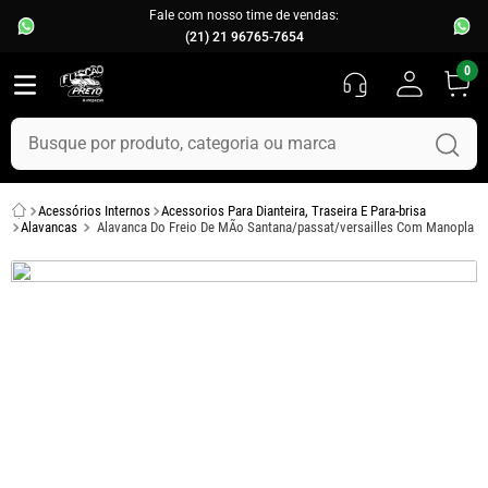
Fale com nosso time de vendas:
(21) 21 96765-7654
0
Busque por produto, categoria ou marca
TERMOS MAIS BUSCADOS
Acessórios Internos
Acessorios Para Dianteira, Traseira E Para-brisa
1
º
fusca
Alavancas
Alavanca Do Freio De MÃo Santana/passat/versailles Com Manopla
2
º
capo
3
º
kombi
4
º
parachoque
5
º
chevette
6
º
opala
7
º
assoalho