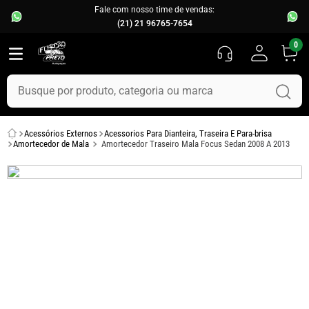
Fale com nosso time de vendas:
(21) 21 96765-7654
0
Busque por produto, categoria ou marca
TERMOS MAIS BUSCADOS
Acessórios Externos
Acessorios Para Dianteira, Traseira E Para-brisa
1
º
fusca
Amortecedor de Mala
Amortecedor Traseiro Mala Focus Sedan 2008 A 2013
2
º
capo
3
º
kombi
4
º
parachoque
5
º
chevette
6
º
opala
7
º
uno