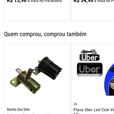
R$
15
,
90
R$
34
,
96
à vista no Pix/Boleto
à vista no P
Quem comprou, comprou também
Js
Rainha Das Sete
Placa Uber Led Com V