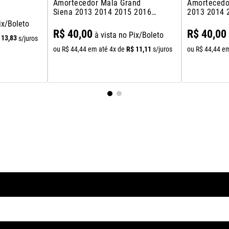
Amortecedor Mala Grand
Amortecedo
Siena 2013 2014 2015 2016
2013 2014 
2017 2018
2018
ix/Boleto
R$
40
,
00
R$
40
,
00
à vista no Pix/Boleto
13
,
83
s/juros
R$
11
,
11
ou
R$
44
,
44
em até
4
x de
s/juros
ou
R$
44
,
44
em