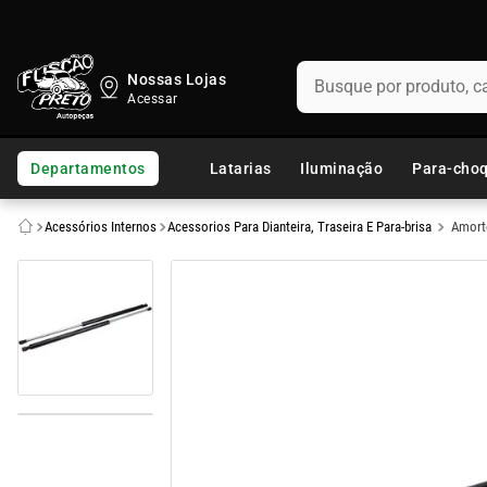
Busque por produto, categ
Nossas Lojas
TERMOS MAIS BUSCADOS
1
º
fusca
Departamentos
Latarias
Iluminação
Para-cho
2
º
capo
Acessórios Internos
Acessorios Para Dianteira, Traseira E Para-brisa
Amorte
3
º
chevette
4
º
kombi
5
º
parachoque
6
º
calha chuva
7
º
opala
8
º
uno
9
º
celta