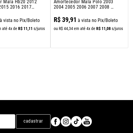
r Mala Hb20 2012
Amortecedor Mala Polo 2003
2015 2016 2017
2004 2005 2006 2007 2008 A
2015
R$
39
,
91
à vista no Pix/Boleto
à vista no Pix/Boleto
R$
11
,
11
R$
11
,
08
 até
4
x de
s/juros
ou
R$
44
,
34
em até
4
x de
s/juros
cadastrar