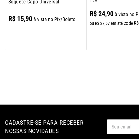
12v
Soquete Capo Universal
R$
24
,
90
à vista no P
R$
15
,
90
à vista no Pix/Boleto
R$
ou
R$
27
,
67
em até
2
x de
CADASTRE-SE PARA RECEBER
NOSSAS NOVIDADES