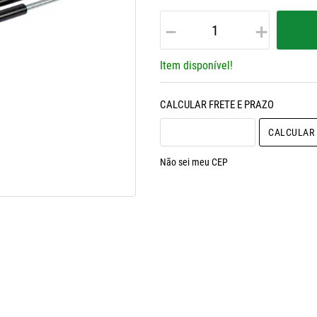
－
＋
Item disponível!
CALCULAR O FRETE
Não sei meu CEP