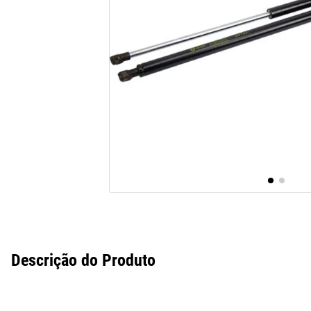
10
º
assoalho
Descrição do Produto