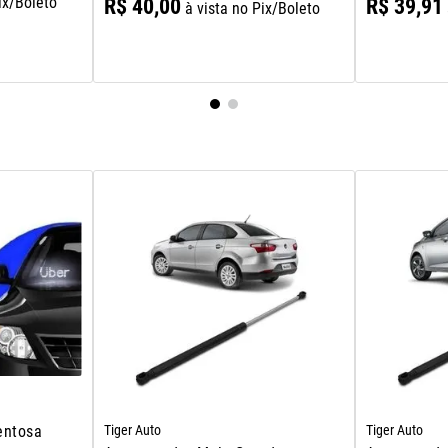
ix/Boleto
R$
40
,
00
R$
39
,
91
à vista no Pix/Boleto
Tiger Auto
Tiger Auto
entosa