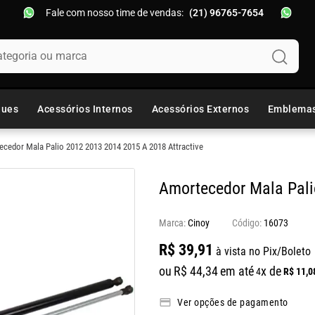
Fale com nosso time de vendas:
(21) 96765-7654
oria ou marca
ques
Acessórios Internos
Acessórios Externos
Emblema
cedor Mala Palio 2012 2013 2014 2015 A 2018 Attractive
Amortecedor Mala Pali
Marca:
Cinoy
16073
R$
39
,
91
à vista no Pix/Boleto
ou
R$
44
,
34
em até
x de
R$
11
,
0
4
Ver opções de pagamento