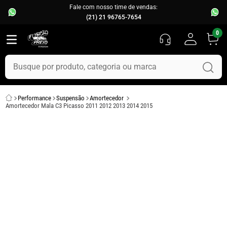
Fale com nosso time de vendas:
(21) 21 96765-7654
0
Busque por produto, categoria ou marca
TERMOS MAIS BUSCADOS
Performance
Suspensão
Amortecedor
1
º
fusca
Amortecedor Mala C3 Picasso 2011 2012 2013 2014 2015
2
º
capo
3
º
chevette
4
º
kombi
5
º
parachoque
6
º
calha chuva
7
º
opala