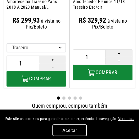
Amortecedor Traseiro Yaris
Amortecedor Fleunce 11/18
2018 A 2023 Manual/
Traseiro Esq/dir
Automatico
R$
299
,
93
R$
329
,
92
à vista no
à vista no
Pix/Boleto
Pix/Boleto
Traseiro
＋
＋
－
－
COMPRAR
COMPRAR
Quem comprou, comprou também
Este site usa cookies para garantir a melhor experiência de navegação.
Ver mais..
Aceitar