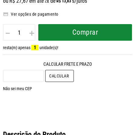
ou
R$
27
,
67
em até
x de
s/juros
R$
13
,
83
2
Ver opções de pagamento
－
＋
Comprar
1
resta(m) apenas
unidade(s)!
CALCULAR O FRETE
Não sei meu CEP
Descrição do Produto