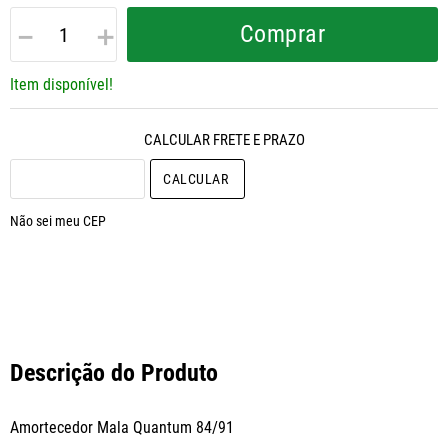
－
＋
Comprar
Item disponível!
CALCULAR O FRETE
Não sei meu CEP
Descrição do Produto
Amortecedor Mala Quantum 84/91