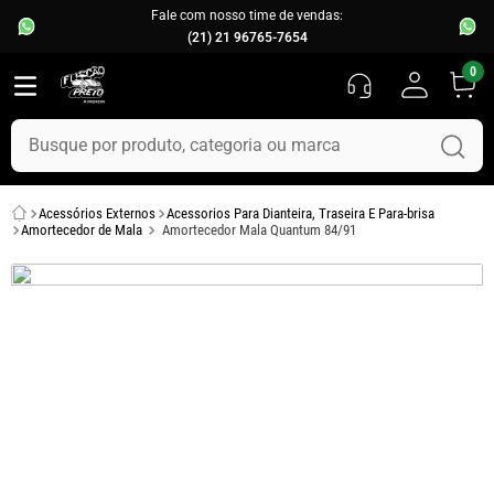
Fale com nosso time de vendas:
(21) 21 96765-7654
0
Busque por produto, categoria ou marca
TERMOS MAIS BUSCADOS
Acessórios Externos
Acessorios Para Dianteira, Traseira E Para-brisa
1
º
fusca
Amortecedor de Mala
Amortecedor Mala Quantum 84/91
2
º
capo
3
º
chevette
4
º
kombi
5
º
parachoque
6
º
calha chuva
7
º
opala