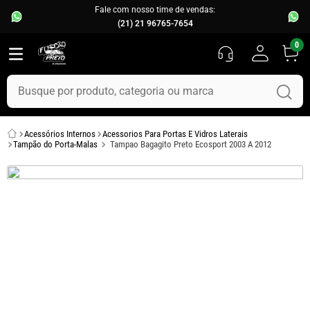
Fale com nosso time de vendas:
(21) 21 96765-7654
0
Busque por produto, categoria ou marca
TERMOS MAIS BUSCADOS
Acessórios Internos
Acessorios Para Portas E Vidros Laterais
1
º
fusca
Tampão do Porta-Malas
Tampao Bagagito Preto Ecosport 2003 A 2012
2
º
capo
3
º
chevette
4
º
kombi
5
º
parachoque
6
º
calha chuva
7
º
opala