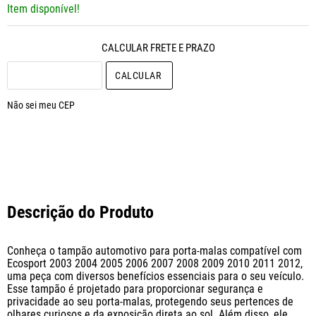
Item disponível!
CALCULAR O FRETE
Não sei meu CEP
Descrição do Produto
Conheça o tampão automotivo para porta-malas compatível com 
Ecosport 2003 2004 2005 2006 2007 2008 2009 2010 2011 2012, 
uma peça com diversos benefícios essenciais para o seu veículo. 
Esse tampão é projetado para proporcionar segurança e 
privacidade ao seu porta-malas, protegendo seus pertences de 
olhares curiosos e da exposição direta ao sol. Além disso, ele 