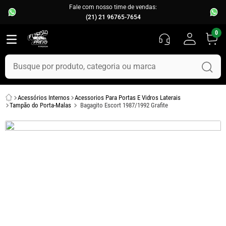
Fale com nosso time de vendas:
(21) 21 96765-7654
0
Busque por produto, categoria ou marca
TERMOS MAIS BUSCADOS
Acessórios Internos
Acessorios Para Portas E Vidros Laterais
1
º
fusca
Tampão do Porta-Malas
Bagagito Escort 1987/1992 Grafite
2
º
capo
3
º
kombi
4
º
chevette
5
º
parachoque
6
º
calha chuva
7
º
opala