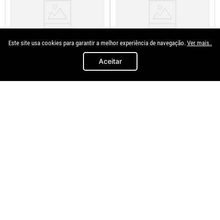
Este site usa cookies para garantir a melhor experiência de navegação.
Ver mais..
Aceitar
Autoplast
Plastiron
Suporte Bagagito Grafite Gol G2
Bagagito Grafite Gol G6 2013 A
1994 A 2000
2016
R$
119
,
91
R$
199
,
92
à vista no
à vista no
Pix/Boleto
Pix/Boleto
ou
R$
133
,
23
em até
8
x de
ou
R$
222
,
13
em até
8
x de
R$
16
,
65
R$
27
,
76
s/juros
s/juros
Lado Esquerdo - Motorista
Traseiro
＋
＋
－
－
COMPRAR
COMPRAR