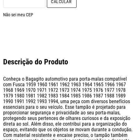
CALCULAR O FRETE
Não sei meu CEP
Descrição do Produto
Conheça o Bagagito automotivo para porta-malas compatível 
com Fusca 1959 1960 1961 1962 1963 1964 1965 1966 1967 
1968 1969 1970 1971 1972 1973 1974 1975 1976 1977 1978 
1979 1980 1981 1982 1983 1984 1985 1986 1987 1988 1989 
1990 1991 1992 1993 1994, uma peça com diversos benefícios 
essenciais para o seu veículo. Esse tampão é projetado para 
proporcionar segurança e privacidade ao seu porta-malas, 
protegendo seus pertences de olhares curiosos e da exposição 
direta ao sol. Além disso, ele contribui para a organização do 
espaço, evitando que os objetos se movam durante a condução. 
Com material resistente e encaixe preciso, o tampão também 