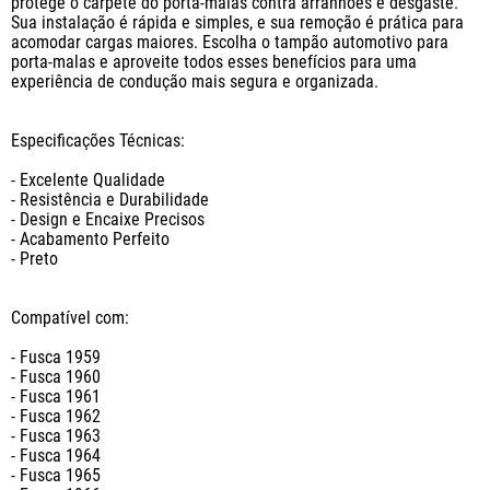
protege o carpete do porta-malas contra arranhões e desgaste. 
Sua instalação é rápida e simples, e sua remoção é prática para 
acomodar cargas maiores. Escolha o tampão automotivo para 
porta-malas e aproveite todos esses benefícios para uma 
experiência de condução mais segura e organizada.

Especificações Técnicas:

- Excelente Qualidade

- Resistência e Durabilidade

- Design e Encaixe Precisos

- Acabamento Perfeito

- Preto

Compatível com: 

- Fusca 1959

- Fusca 1960

- Fusca 1961

- Fusca 1962

- Fusca 1963

- Fusca 1964

- Fusca 1965
