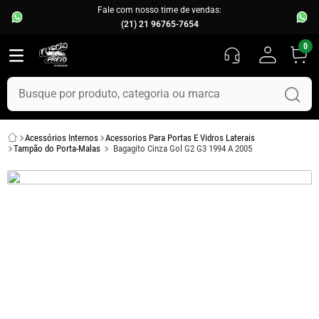
Fale com nosso time de vendas:
(21) 21 96765-7654
0
Busque por produto, categoria ou marca
TERMOS MAIS BUSCADOS
Acessórios Internos
Acessorios Para Portas E Vidros Laterais
1
º
fusca
Tampão do Porta-Malas
Bagagito Cinza Gol G2 G3 1994 A 2005
2
º
capo
3
º
kombi
4
º
parachoque
5
º
chevette
6
º
opala
7
º
assoalho