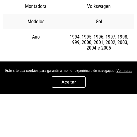
Montadora
Volkswagen
Modelos
Gol
Ano
1994
1995
1996
1997
1998
1999
2000
2001
2002
2003
2004
2005
Quem viu, viu também
Este site usa cookies para garantir a melhor experiência de navegação.
Ver mais..
Aceitar