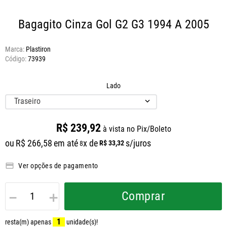
Bagagito Cinza Gol G2 G3 1994 A 2005
Marca:
Plastiron
73939
Lado
Traseiro
R$
239
,
92
à vista no Pix/Boleto
ou
R$
266
,
58
em até
x de
s/juros
R$
33
,
32
8
Ver opções de pagamento
－
＋
Comprar
1
resta(m) apenas
unidade(s)!