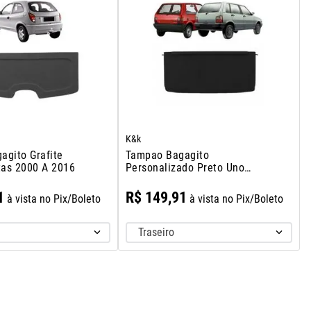
K&k
agito Grafite
Tampao Bagagito
tas 2000 A 2016
Personalizado Preto Uno
1984 A 2009
1
R$
149
,
91
à vista no Pix/Boleto
à vista no Pix/Boleto
Traseiro