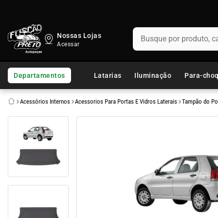
Busque por produto, categ
Nossas Lojas
TERMOS MAIS BUSCADOS
1
º
fusca
Departamentos
Latarias
Iluminação
Para-cho
2
º
capo
Acessórios Internos
Acessorios Para Portas E Vidros Laterais
Tampão do Po
3
º
kombi
4
º
parachoque
5
º
chevette
6
º
opala
7
º
uno
8
º
paralama
9
º
lanterna traseira