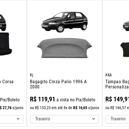
Kj
K&k
o Corsa
Bagagito Cinza Palio 1996 A
Tampao Bag
2000
Personaliza
Fire 2001 A
R$
119
,
91
R$
149
,
9
 Pix/Boleto
à vista no Pix/Boleto
$
27
,
76
R$
16
,
65
s/juros
ou
R$
133
,
23
em até
8
x de
s/juros
ou
R$
166
,
57
e
Traseiro
Traseiro