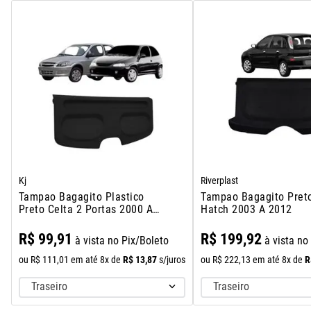
Kj
Riverplast
Tampao Bagagito Plastico
Tampao Bagagito Pret
Preto Celta 2 Portas 2000 A
Hatch 2003 A 2012
2016
R$
99
,
91
R$
199
,
92
à vista no Pix/Boleto
à vista no
R$
13
,
87
R
ou
R$
111
,
01
em até
8
x de
s/juros
ou
R$
222
,
13
em até
8
x de
Traseiro
Traseiro