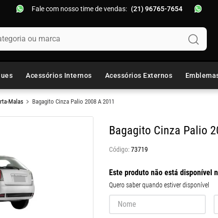
Fale com nosso time de vendas:
(21) 96765-7654
oria ou marca
ques
Acessórios Internos
Acessórios Externos
Emblema
rta-Malas
Bagagito Cinza Palio 2008 A 2011
Bagagito Cinza Palio 
73719
Este produto não está disponível
Quero saber quando estiver disponível