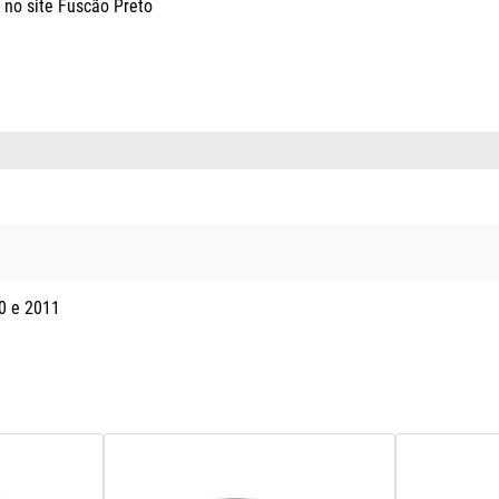
o site Fuscão Preto

0
2011