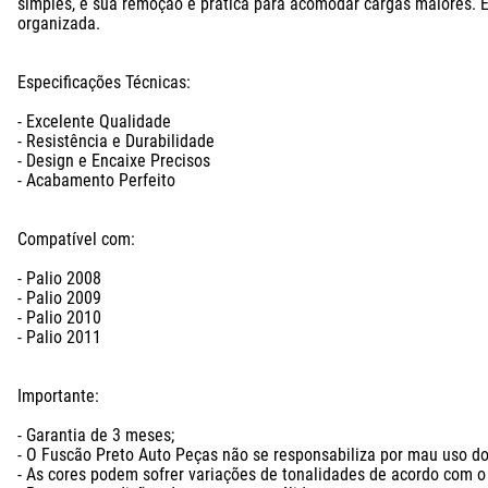
simples, e sua remoção é prática para acomodar cargas maiores. 
organizada.

Especificações Técnicas:

- Excelente Qualidade

- Resistência e Durabilidade

- Design e Encaixe Precisos

- Acabamento Perfeito

Compatível com: 

- Palio 2008

- Palio 2009

- Palio 2010

- Palio 2011

Importante:

- Garantia de 3 meses;

- O Fuscão Preto Auto Peças não se responsabiliza por mau uso do 
- As cores podem sofrer variações de tonalidades de acordo com o l