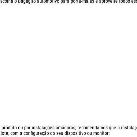
Escolha o Bagagito automotivo para porta-malas e aproveite todos es
produto ou por instalações amadoras, recomendamos que a instalação 
ote, com a configuração do seu dispositivo ou monitor;
