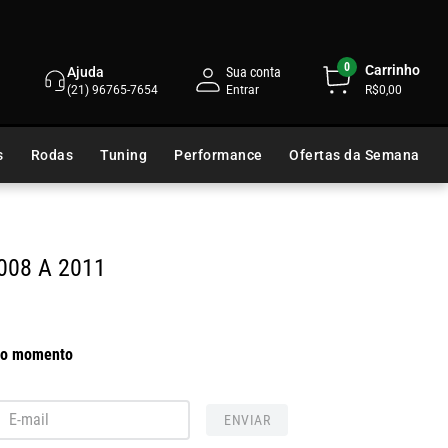
0
Carrinho
Ajuda
Sua conta
(21) 96765-7654
R$0,00
s
Rodas
Tuning
Performance
Ofertas da Semana
2008 A 2011
 no momento
ENVIAR