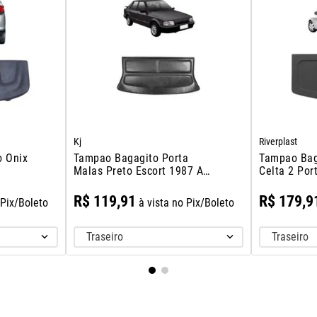
Kj
Riverplast
o Onix
Tampao Bagagito Porta
Tampao Bag
Malas Preto Escort 1987 A
Celta 2 Por
1992
R$
119
,
91
R$
179
,
9
 Pix/Boleto
à vista no Pix/Boleto
Traseiro
Traseiro