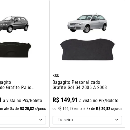
K&k
agito
Bagagito Personalizado
do Grafite Palio
Grafite Gol G4 2006 A 2008
 2003
1
R$
149
,
91
à vista no Pix/Boleto
à vista no Pix/Boleto
R$
20
,
82
R$
20
,
82
m até
8
x de
s/juros
ou
R$
166
,
57
em até
8
x de
s/juros
Traseiro