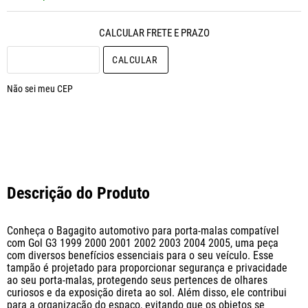
CALCULAR O FRETE
Não sei meu CEP
Descrição do Produto
Conheça o Bagagito automotivo para porta-malas compatível 
com Gol G3 1999 2000 2001 2002 2003 2004 2005, uma peça 
com diversos benefícios essenciais para o seu veículo. Esse 
tampão é projetado para proporcionar segurança e privacidade 
ao seu porta-malas, protegendo seus pertences de olhares 
curiosos e da exposição direta ao sol. Além disso, ele contribui 
para a organização do espaço, evitando que os objetos se 