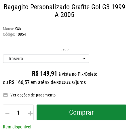
Bagagito Personalizado Grafite Gol G3 1999
A 2005
Marca:
K&k
10854
Lado
Traseiro
R$
149
,
91
à vista no Pix/Boleto
ou
R$
166
,
57
em até
x de
s/juros
R$
20
,
82
8
Ver opções de pagamento
－
＋
Comprar
Item disponível!