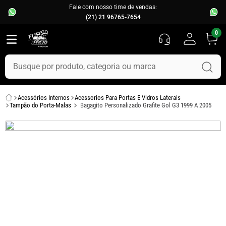
Fale com nosso time de vendas:
(21) 21 96765-7654
0
Busque por produto, categoria ou marca
TERMOS MAIS BUSCADOS
Acessórios Internos
Acessorios Para Portas E Vidros Laterais
1
º
fusca
Tampão do Porta-Malas
Bagagito Personalizado Grafite Gol G3 1999 A 2005
2
º
capo
3
º
chevette
4
º
kombi
5
º
parachoque
6
º
calha chuva
7
º
opala