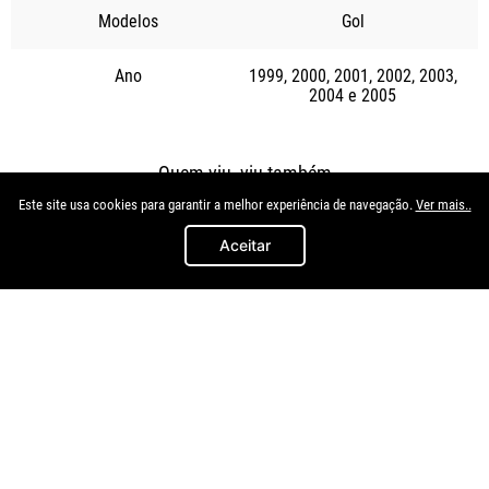
Modelos
Gol
Ano
1999
2000
2001
2002
2003
2004
2005
Quem viu, viu também
Este site usa cookies para garantir a melhor experiência de navegação.
Ver mais..
Aceitar
Mallton
Kj
Bagagito Cinza Gol G2 G3 2
Tampao Bagagito Plastico