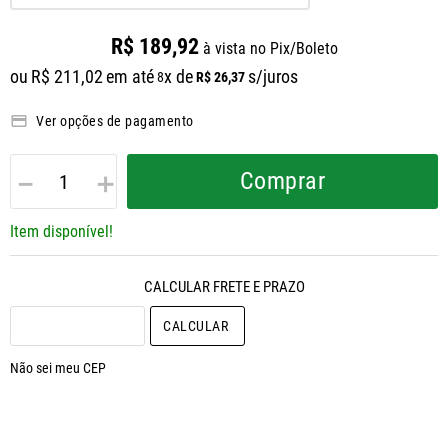
R$
189
,
92
à vista no Pix/Boleto
ou
R$
211
,
02
em até
x de
s/juros
R$
26
,
37
8
Ver opções de pagamento
－
＋
Comprar
Item disponível!
CALCULAR O FRETE
Não sei meu CEP