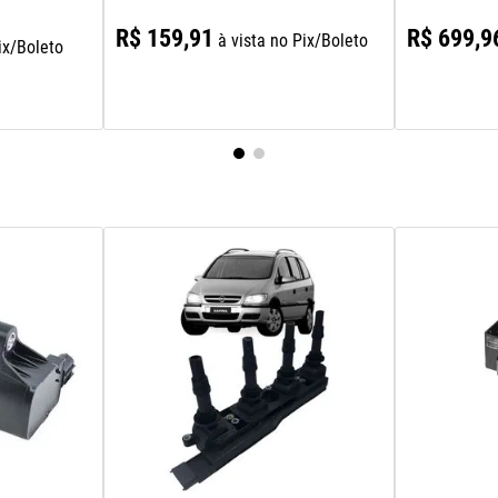
R$
159
,
91
R$
699
,
9
à vista no Pix/Boleto
ix/Boleto