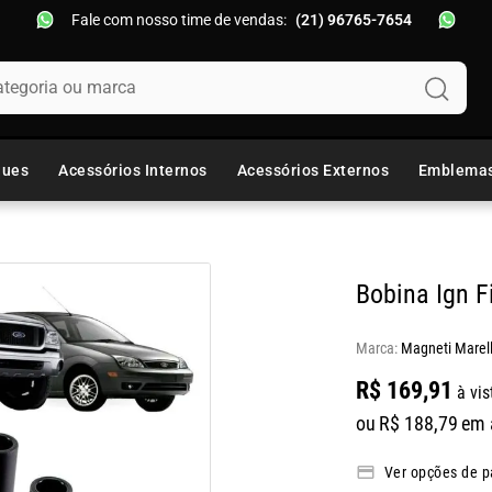
Fale com nosso time de vendas:
(21) 96765-7654
oria ou marca
ques
Acessórios Internos
Acessórios Externos
Emblema
Bobina Ign F
Marca:
Magneti Marell
R$
169
,
91
à vis
ou
R$
188
,
79
em 
Ver opções de 