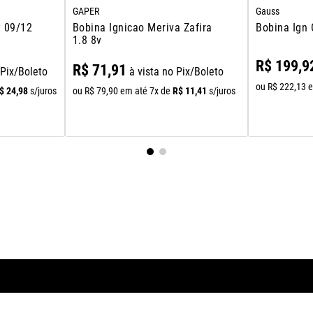
GAPER
Gauss
t 09/12
Bobina Ignicao Meriva Zafira
Bobina Ign 
1.8 8v
R$
199
,
9
R$
71
,
91
 Pix/Boleto
à vista no Pix/Boleto
ou
R$
222
,
13
e
$
24
,
98
R$
11
,
41
s/juros
ou
R$
79
,
90
em até
7
x de
s/juros