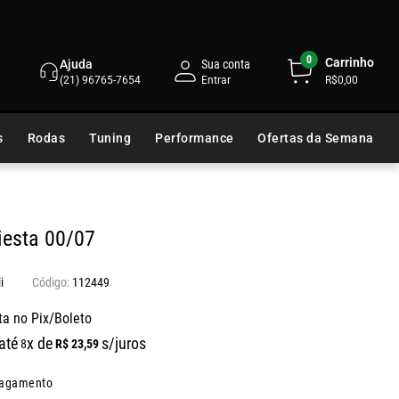
0
Carrinho
Ajuda
Sua conta
(21) 96765-7654
R$0,00
s
Rodas
Tuning
Performance
Ofertas da Semana
iesta 00/07
i
112449
ta no Pix/Boleto
até
x de
s/juros
R$
23
,
59
8
pagamento