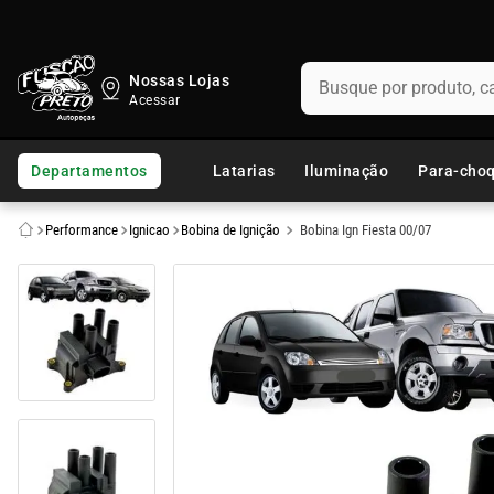
Busque por produto, categ
Nossas Lojas
TERMOS MAIS BUSCADOS
1
º
fusca
Departamentos
Latarias
Iluminação
Para-cho
2
º
capo
Performance
Ignicao
Bobina de Ignição
Bobina Ign Fiesta 00/07
3
º
kombi
4
º
chevette
5
º
parachoque
6
º
calha chuva
7
º
opala
8
º
uno
9
º
celta