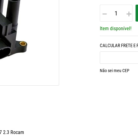
－
＋
Item disponível!
Não sei meu CEP
07 2.3 Rocam