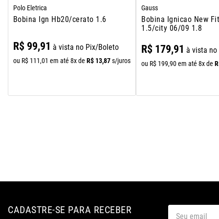
Polo Eletrica
Gauss
Bobina Ign Hb20/cerato 1.6
Bobina Ignicao New Fi
1.5/city 06/09 1.8
R$
99
,
91
à vista no Pix/Boleto
R$
179
,
91
à vista no
R$
13
,
87
ou
R$
111
,
01
em até
8
x de
s/juros
R
ou
R$
199
,
90
em até
8
x de
CADASTRE-SE PARA RECEBER