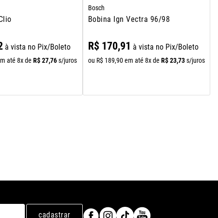
Bosch
Clio
Bobina Ign Vectra 96/98
2
R$
170
,
91
à vista no Pix/Boleto
à vista no Pix/Boleto
R$
27
,
76
R$
23
,
73
m até
8
x de
s/juros
ou
R$
189
,
90
em até
8
x de
s/juros
cadastrar