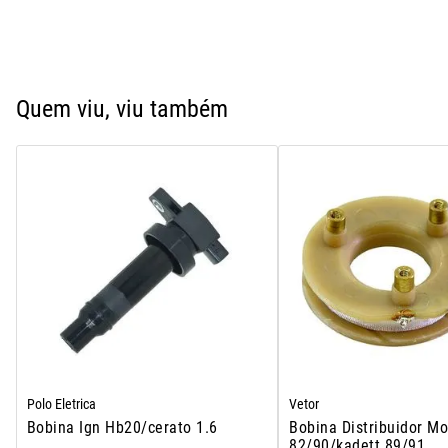
Quem viu, viu também
Polo Eletrica
Vetor
Bobina Ign Hb20/cerato 1.6
Bobina Distribuidor M
82/90/kadett 89/91