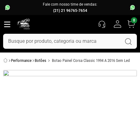
Fale com nosso time de vendas:
(21) 21 96765-7654
0
Busque por produto, categoria ou marca
TERMOS MAIS BUSCADOS
Performance
Botões
Botao Painel Corsa Classic 1994 A 2016 Sem Led
1
º
fusca
2
º
capo
3
º
kombi
4
º
chevette
5
º
parachoque
6
º
calha chuva
7
º
opala