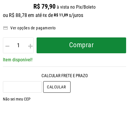
R$
79
,
90
à vista no Pix/Boleto
ou
R$
88
,
78
em até
x de
s/juros
R$
11
,
09
8
Ver opções de pagamento
－
＋
Comprar
Item disponível!
CALCULAR O FRETE
Não sei meu CEP