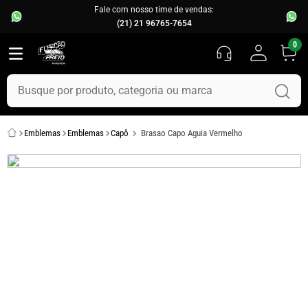
Fale com nosso time de vendas:
(21) 21 96765-7654
0
Busque por produto, categoria ou marca
TERMOS MAIS BUSCADOS
Emblemas
Emblemas
Capô
Brasao Capo Aguia Vermelho
1
º
fusca
2
º
capo
3
º
kombi
4
º
chevette
5
º
parachoque
6
º
calha chuva
7
º
opala