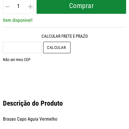
－
＋
Comprar
Item disponível!
CALCULAR O FRETE
Não sei meu CEP
Descrição do Produto
Brasao Capo Aguia Vermelho