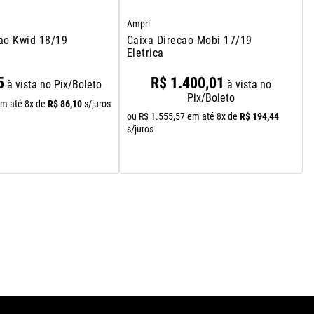
Ampri
ao Kwid 18/19
Caixa Direcao Mobi 17/19
Eletrica
5
R$
1
.
400
,
01
à vista no Pix/Boleto
à vista no
Pix/Boleto
R$
86
,
10
m até
8
x de
s/juros
R$
194
,
44
ou
R$
1
.
555
,
57
em até
8
x de
s/juros