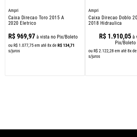
Ampri
Ampri
Caixa Direcao Toro 2015 A
Caixa Direcao Doblo 2
2020 Eletrico
2018 Hidraulica
R$
969
,
97
R$
1
.
910
,
05
à vista no Pix/Boleto
à 
Pix/Boleto
R$
134
,
71
ou
R$
1
.
077
,
75
em até
8
x de
s/juros
ou
R$
2
.
122
,
28
em até
8
x de
s/juros