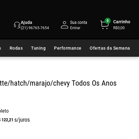
0
Carrinho
Ajuda
Sua conta
(21) 96765-7654
R$0,00
s
Rodas
Tuning
Performance
Ofertas da Semana
tte/hatch/marajo/chevy Todos Os Anos
oleto
s/juros
$
122
,
21