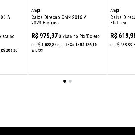
Ampri
Ampri
006 A
Caixa Direcao Onix 2016 A
Caixa Direc
2023 Eletrico
Eletrica
R$
979
,
97
R$
619
,
9
vista no
à vista no Pix/Boleto
R$
136
,
10
ou
R$
1
.
088
,
86
em até
8
x de
ou
R$
688
,
83
e
R$
265
,
28
s/juros