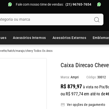
Fale com nosso time de vendas:
(21) 96765-7654
oria ou marca
ques
Acessórios Internos
Acessórios Externos
Emblema
evette/hatch/marajo/chevy Todos Os Anos
Caixa Direcao Cheve
Marca:
Ampri
30012
R$
879
,
97
à vista no Pix/B
ou
R$
977
,
74
em até
x de
R
8
Ver opções de pagamento