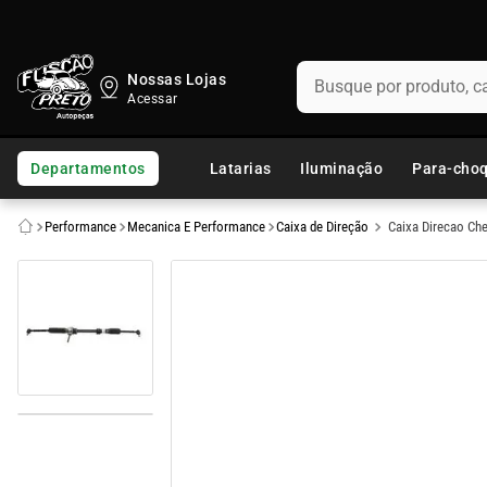
Busque por produto, categ
Nossas Lojas
TERMOS MAIS BUSCADOS
1
º
fusca
Departamentos
Latarias
Iluminação
Para-cho
2
º
capo
Performance
Mecanica E Performance
Caixa de Direção
Caixa Direcao Ch
3
º
kombi
4
º
chevette
5
º
parachoque
6
º
calha chuva
7
º
opala
8
º
uno
9
º
celta