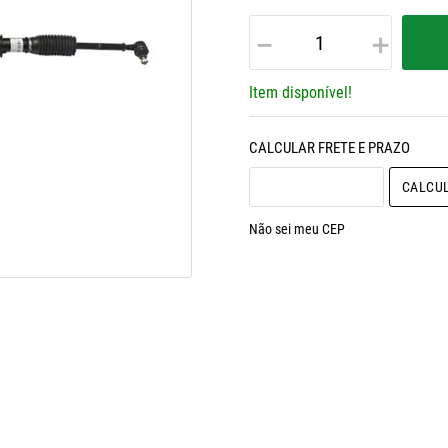
－
＋
Item disponível!
Não sei meu CEP