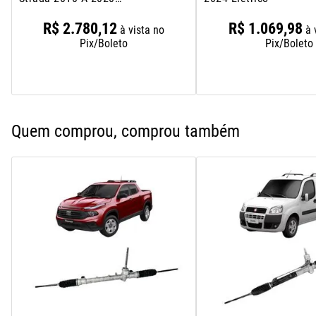
Hidraulica
R$
2
.
780
,
12
R$
1
.
069
,
98
à vista no
à 
Pix/Boleto
Pix/Boleto
Quem comprou, comprou também