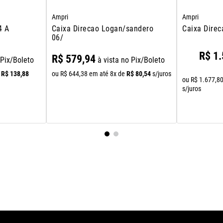
Ampri
Ampri
4 A
Caixa Direcao Logan/sandero
Caixa Dire
06/
R$
1
.
R$
579
,
94
 Pix/Boleto
à vista no Pix/Boleto
R$
138
,
88
R$
80
,
54
ou
R$
644
,
38
em até
8
x de
s/juros
ou
R$
1
.
677
,
8
s/juros