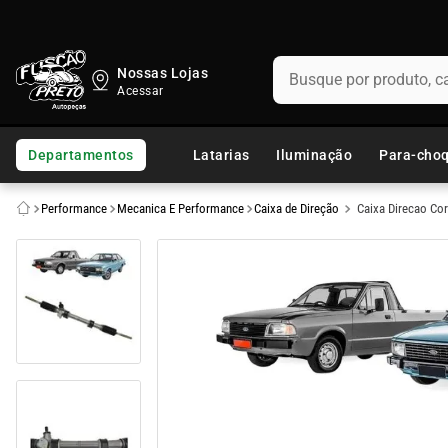
Busque por produto, categ
Nossas Lojas
TERMOS MAIS BUSCADOS
1
º
fusca
Departamentos
Latarias
Iluminação
Para-cho
2
º
capo
Performance
Mecanica E Performance
Caixa de Direção
Caixa Direcao Co
3
º
kombi
4
º
parachoque
5
º
chevette
6
º
opala
7
º
assoalho
8
º
uno
9
º
calha chuva