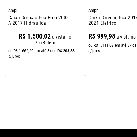
Ampri
Ampri
Caixa Direcao Fox Polo 2003
Caixa Direcao Fox 201
A 2017 Hidraulica
2021 Eletrico
R$
1
.
500
,
02
R$
999
,
98
à vista no
à vista no
Pix/Boleto
ou
R$
1
.
111
,
09
em até
8
x de
R$
208
,
33
s/juros
ou
R$
1
.
666
,
69
em até
8
x de
s/juros