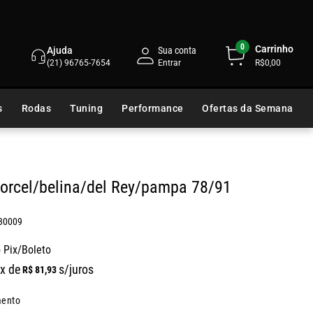
0
Carrinho
Ajuda
Sua conta
(21) 96765-7654
R$0,00
s
Rodas
Tuning
Performance
Ofertas da Semana
Corcel/belina/del Rey/pampa 78/91
30009
 Pix/Boleto
x de
s/juros
R$
81
,
93
mento