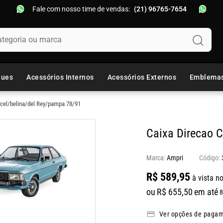
Fale com nosso time de vendas:
(21) 96765-7654
oria ou marca
ques
Acessórios Internos
Acessórios Externos
Emblema
rcel/belina/del Rey/pampa 78/91
Caixa Direcao 
Marca:
Ampri
R$
589
,
95
à vista no
ou
R$
655
,
50
em até
8
Ver opções de paga