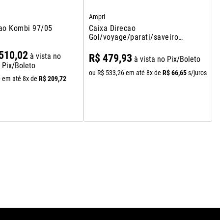
Ampri
cao Kombi 97/05
Caixa Direcao
Gol/voyage/parati/saveiro
80/14 G1/g2/g3/g4 Santana
510
,
02
84/06 Direcao Mecanica
à vista no
R$
479
,
93
à vista no Pix/Boleto
Pix/Boleto
R$
66
,
65
ou
R$
533
,
26
em até
8
x de
s/juros
R$
209
,
72
0
em até
8
x de