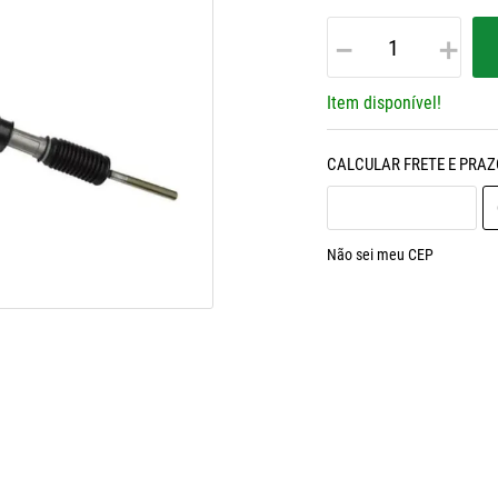
－
＋
Item disponível!
Não sei meu CEP