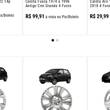
22 14p
Calota Fusca 1974 a 1996
Calota Aro 
Antigo Crm Grande 4 Furos
2018 4 Fur
ix/Boleto
R$
99
,
91
R$
29
,
99
à vista no Pix/Boleto