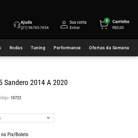
0
Carrinho
Ajuda
Sua conta
(21) 96765-7654
R$0,00
s
Rodas
Tuning
Performance
Ofertas da Semana
15 Sandero 2014 A 2020
10722
s
 no Pix/Boleto