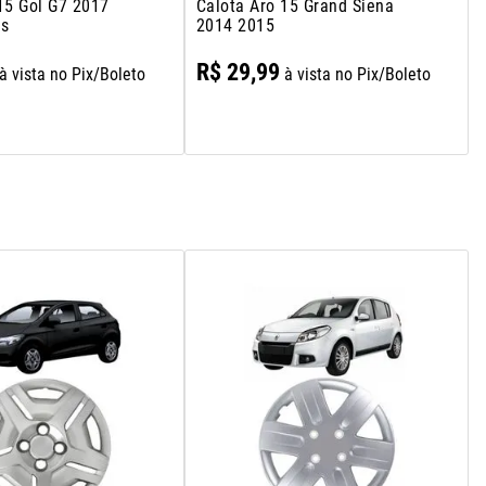
15 Gol G7 2017
Calota Aro 15 Grand Siena
os
2014 2015
R$
29
,
99
à vista no Pix/Boleto
à vista no Pix/Boleto