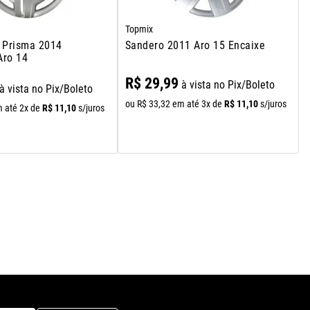
Topmix
x Prisma 2014
Sandero 2011 Aro 15 Encaixe
Aro 14
R$
29
,
99
à vista no Pix/Boleto
à vista no Pix/Boleto
R$
11
,
10
ou
R$
33
,
32
em até
3
x de
s/juros
R$
11
,
10
 até
2
x de
s/juros