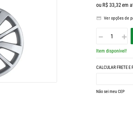
ou
R$
33
,
32
em a
Ver opções de 
－
＋
Item disponível!
Não sei meu CEP