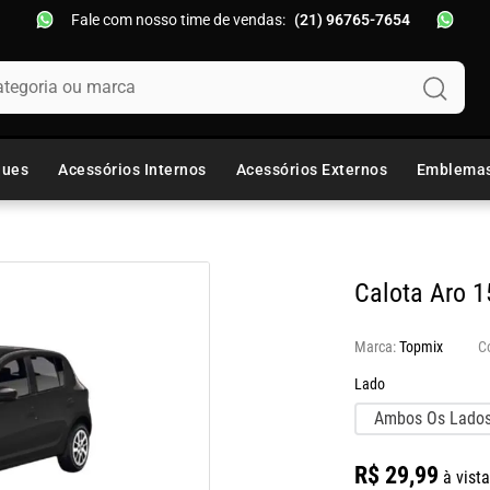
Fale com nosso time de vendas:
(21) 96765-7654
oria ou marca
ques
Acessórios Internos
Acessórios Externos
Emblema
Calota Aro 
Marca:
Topmix
Lado
Ambos Os Lado
R$
29
,
99
à vista