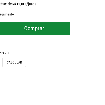
té
x de
s/juros
R$
11
,
10
3
pagamento
Comprar
CALCULAR O FRETE