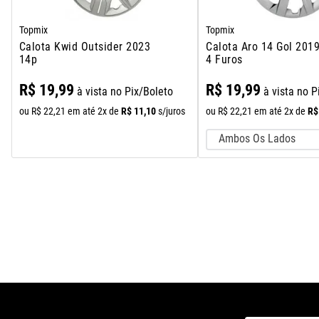
Topmix
Topmix
Calota Kwid Outsider 2023
Calota Aro 14 Gol 201
14p
4 Furos
R$
19
,
99
R$
19
,
99
à vista no Pix/Boleto
à vista no P
R$
11
,
10
R$
ou
R$
22
,
21
em até
2
x de
s/juros
ou
R$
22
,
21
em até
2
x de
Ambos Os Lados