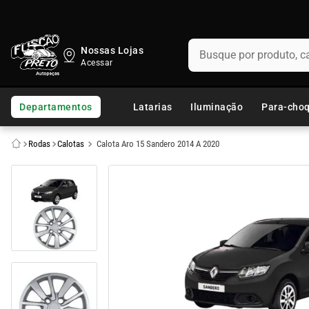
Busque por produto, categ
Nossas Lojas
TERMOS MAIS BUSCADOS
1
º
fusca
Departamentos
Latarias
Iluminação
Para-cho
2
º
capo
Rodas
Calotas
Calota Aro 15 Sandero 2014 A 2020
3
º
chevette
4
º
kombi
5
º
parachoque
6
º
calha chuva
7
º
opala
8
º
uno
9
º
celta