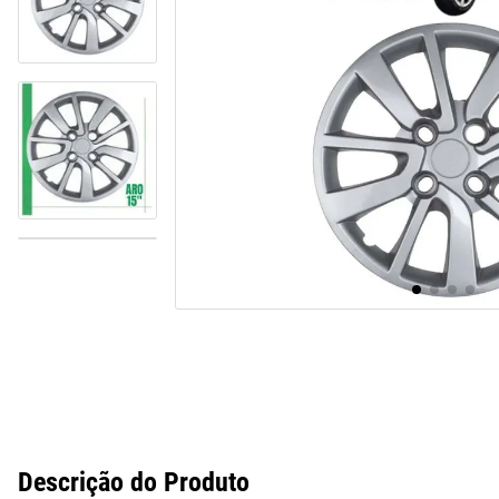
10
º
assoalho
Descrição do Produto