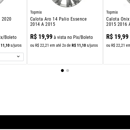
Topmix
Topmix
9 2020
Calota Aro 14 Palio Essence
Calota Oni
2014 A 2015
2015 2016 
R$
19
,
99
R$
19
,
99
ix/Boleto
à vista no Pix/Boleto
11
,
10
R$
11
,
10
s/juros
ou
R$
22
,
21
em até
2
x de
s/juros
ou
R$
22
,
21
em