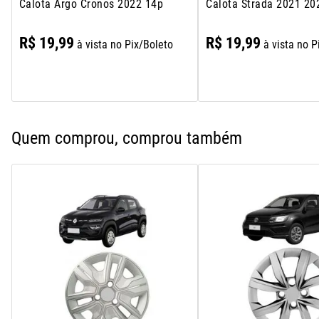
Calota Argo Cronos 2022 14p
Calota Strada 2021 20
R$
19
,
99
R$
19
,
99
à vista no Pix/Boleto
à vista no P
Quem comprou, comprou também