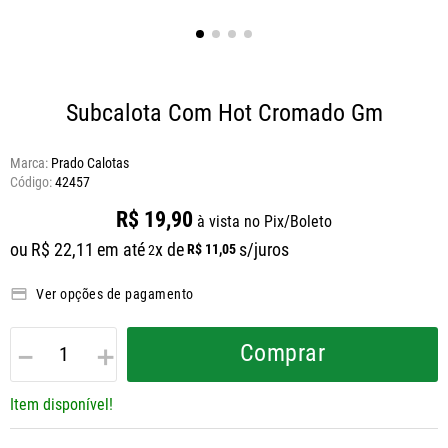
Subcalota Com Hot Cromado Gm
Marca:
Prado Calotas
42457
R$
19
,
90
à vista no Pix/Boleto
ou
R$
22
,
11
em até
x de
s/juros
R$
11
,
05
2
Ver opções de pagamento
－
＋
Comprar
Item disponível!