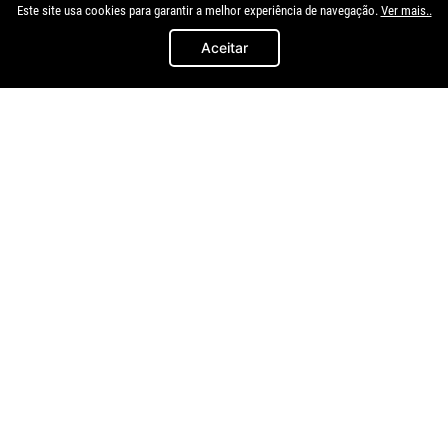
Este site usa cookies para garantir a melhor experiência de navegação.
Ver mais..
R$
19
,
90
à vista no
R$
19
,
90
à vista no
Pix/Boleto
Aceitar
Pix/Boleto
＋
＋
－
－
COMPRAR
COMPRAR
Quem comprou, comprou também