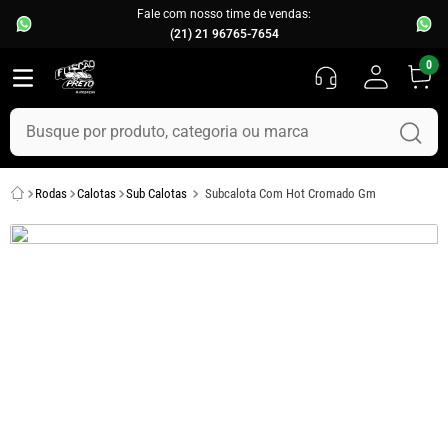
Fale com nosso time de vendas:
(21) 21 96765-7654
0
Busque por produto, categoria ou marca
TERMOS MAIS BUSCADOS
Rodas
Calotas
Sub Calotas
Subcalota Com Hot Cromado Gm
1
º
fusca
2
º
capo
3
º
kombi
4
º
parachoque
5
º
chevette
6
º
opala
7
º
assoalho