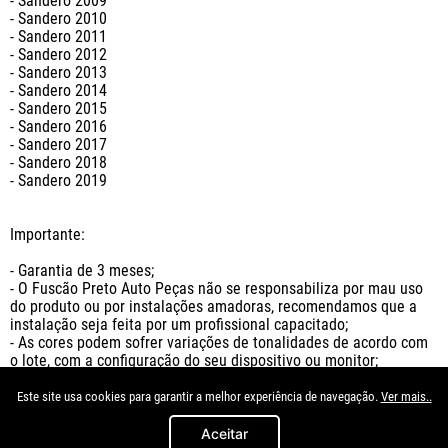
- Sandero 2009

- Sandero 2010

- Sandero 2011

- Sandero 2012

- Sandero 2013

- Sandero 2014

- Sandero 2015

- Sandero 2016

- Sandero 2017

- Sandero 2018

- Sandero 2019

Importante:

- Garantia de 3 meses;

- O Fuscão Preto Auto Peças não se responsabiliza por mau uso 
do produto ou por instalações amadoras, recomendamos que a 
instalação seja feita por um profissional capacitado;

- As cores podem sofrer variações de tonalidades de acordo com 
o lote, com a configuração do seu dispositivo ou monitor;

- Preços e condições de pagamento válidos somente para 
compras no site Fuscão Preto

Este site usa cookies para garantir a melhor experiência de navegação.
Ver mais..
- Imagens meramente ilustrativas;

- O valor anunciado se refere a cada unidade do produto.
Aceitar