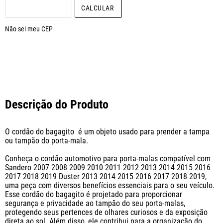
CALCULAR O FRETE
Não sei meu CEP
Descrição do Produto
O cordão do bagagito  é um objeto usado para prender a tampa 
ou tampão do porta-mala. 

Conheça o cordão automotivo para porta-malas compatível com 
Sandero 2007 2008 2009 2010 2011 2012 2013 2014 2015 2016 
2017 2018 2019 Duster 2013 2014 2015 2016 2017 2018 2019, 
uma peça com diversos benefícios essenciais para o seu veículo. 
Esse cordão do bagagito é projetado para proporcionar 
segurança e privacidade ao tampão do seu porta-malas, 
protegendo seus pertences de olhares curiosos e da exposição 
direta ao sol. Além disso, ele contribui para a organização do 