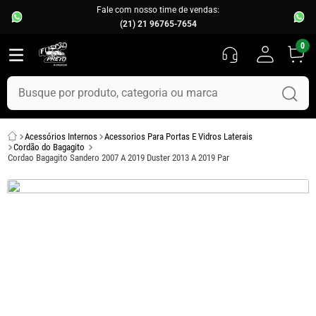
Fale com nosso time de vendas:
(21) 21 96765-7654
0
Busque por produto, categoria ou marca
TERMOS MAIS BUSCADOS
Acessórios Internos
Acessorios Para Portas E Vidros Laterais
1
º
fusca
Cordão do Bagagito
Cordao Bagagito Sandero 2007 A 2019 Duster 2013 A 2019 Par
2
º
capo
3
º
chevette
4
º
kombi
5
º
parachoque
6
º
calha chuva
7
º
opala