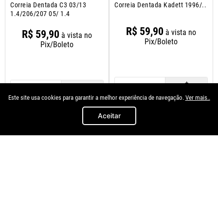
Correia Dentada C3 03/13
Correia Dentada Kadett 1996/..
1.4/206/207 05/ 1.4
R$
59
,
90
à vista no
R$
59
,
90
à vista no
Pix/Boleto
Pix/Boleto
＋
＋
－
Este site usa cookies para garantir a melhor experiência de navegação.
Ver mais..
－
COMPRAR
COMPRAR
Aceitar
Quem comprou, comprou também