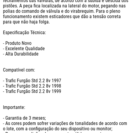
fechamentos das válvulas, de acordo com a subida e descida dos 
pistões. A peça fica localizada na lateral do motor, pegando nas 
polias do comando de válvula e do virabrequim. Para o pleno 
funcionamento existem esticadores que dão a tensão correta 
para que não haja folga.

Especificação Técnica:

- Produto Novo

- Excelente Qualidade

- Alta Durabilidade

Compatível com: 

- Trafic Furgão Std 2.2 8v 1997

- Trafic Furgão Std 2.2 8v 1998

- Trafic Furgão Std 2.2 8v 1999

Importante:

- Garantia de 3 meses;

- As cores podem sofrer variações de tonalidades de acordo com 
o lote, com a configuração do seu dispositivo ou monitor;
