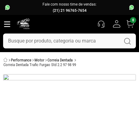
Fale com nosso time de vendas:
(21) 21 96765-7654
0
Busque por produto, categoria ou marca
TERMOS MAIS BUSCADOS
Performance
Motor
Correia Dentada
1
º
fusca
Correia Dentada Trafic Furgao Std 2.2 97 98 99
2
º
capo
3
º
chevette
4
º
kombi
5
º
parachoque
6
º
calha chuva
7
º
opala