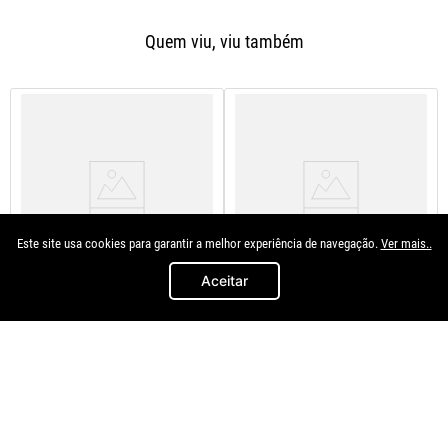
Quem viu, viu também
Este site usa cookies para garantir a melhor experiência de navegação.
Ver mais..
Aceitar
Marcon
Marcon
Emblema Garoto Correndo
Emblema Mala Kicks 17/21
Cromado
R$
39
,
91
à vista no
R$
29
,
90
à vista no
Pix/Boleto
Pix/Boleto