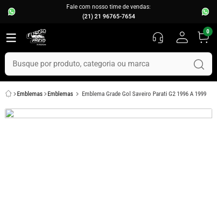
Fale com nosso time de vendas:
(21) 21 96765-7654
0
Busque por produto, categoria ou marca
TERMOS MAIS BUSCADOS
Emblemas
Emblemas
Emblema Grade Gol Saveiro Parati G2 1996 A 1999
1
º
fusca
2
º
capo
3
º
kombi
4
º
chevette
5
º
parachoque
6
º
calha chuva
7
º
opala