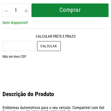
－
＋
Comprar
Item disponível!
CALCULAR O FRETE
Não sei meu CEP
Descrição do Produto
Emblemas Automotivos para o seu veículo. Compatível com Gol 