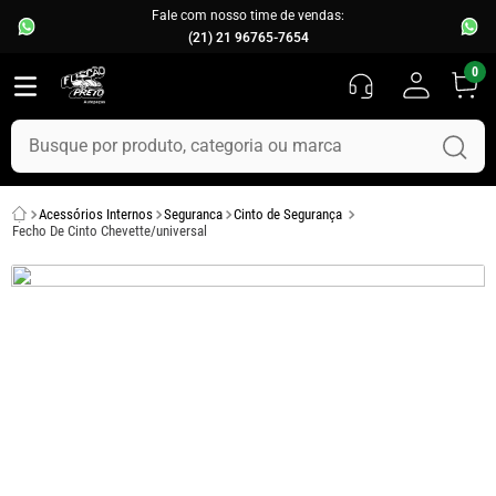
Fale com nosso time de vendas:
(21) 21 96765-7654
0
Busque por produto, categoria ou marca
TERMOS MAIS BUSCADOS
Acessórios Internos
Seguranca
Cinto de Segurança
1
º
fusca
Fecho De Cinto Chevette/universal
2
º
capo
3
º
kombi
4
º
parachoque
5
º
chevette
6
º
opala
7
º
assoalho