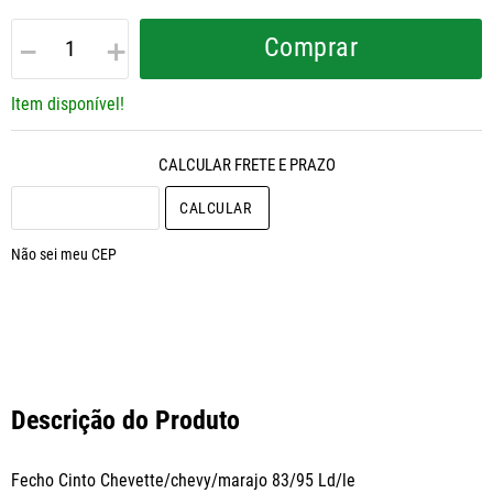
－
＋
Comprar
Item disponível!
CALCULAR O FRETE
Não sei meu CEP
Descrição do Produto
Fecho Cinto Chevette/chevy/marajo 83/95 Ld/le