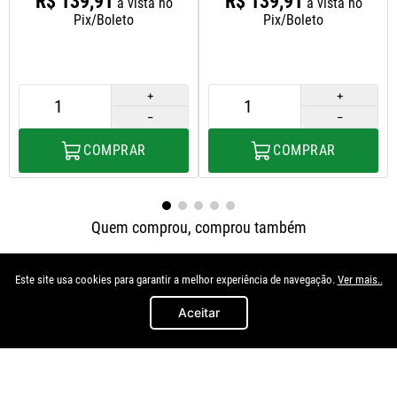
R$
139
,
91
R$
139
,
91
à vista no
à vista no
Pix/Boleto
Pix/Boleto
＋
＋
－
－
COMPRAR
COMPRAR
Quem comprou, comprou também
Este site usa cookies para garantir a melhor experiência de navegação.
Ver mais..
Aceitar