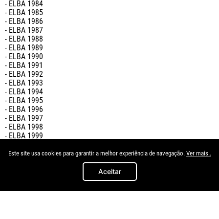
- ELBA 1984

- ELBA 1985

- ELBA 1986

- ELBA 1987

- ELBA 1988

- ELBA 1989

- ELBA 1990

- ELBA 1991

- ELBA 1992

- ELBA 1993

- ELBA 1994

- ELBA 1995

- ELBA 1996

- ELBA 1997

- ELBA 1998

- ELBA 1999

- ELBA 2000

- ELBA 2001

Este site usa cookies para garantir a melhor experiência de navegação.
Ver mais..
- ELBA 2002

- ELBA 2003

Aceitar
Importante:

- Garantia de 3 meses.
