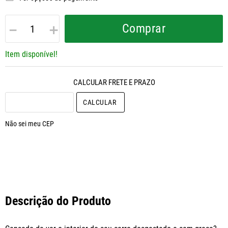
－
＋
Comprar
Item disponível!
CALCULAR O FRETE
Não sei meu CEP
Descrição do Produto