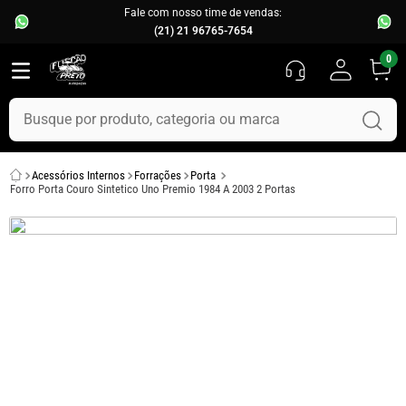
Fale com nosso time de vendas:
(21) 21 96765-7654
0
Busque por produto, categoria ou marca
TERMOS MAIS BUSCADOS
Acessórios Internos
Forrações
Porta
1
º
fusca
Forro Porta Couro Sintetico Uno Premio 1984 A 2003 2 Portas
2
º
capo
3
º
chevette
4
º
kombi
5
º
parachoque
6
º
calha chuva
7
º
uno