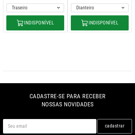
8
º
uno
Traseiro
Dianteiro
9
º
calha chuva
10
º
paralama
INDISPONÍVEL
INDISPONÍVEL
CADASTRE-SE PARA RECEBER
NOSSAS NOVIDADES
cadastrar