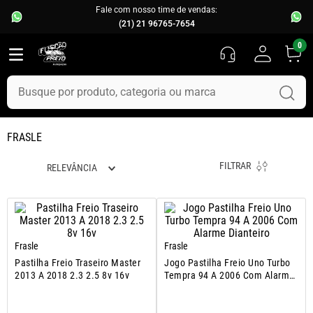
Fale com nosso time de vendas:
(21) 21 96765-7654
0
Busque por produto, categoria ou marca
TERMOS MAIS BUSCADOS
FRASLE
1
º
fusca
FILTRAR
RELEVÂNCIA
2
º
capo
3
º
kombi
4
º
parachoque
5
º
chevette
Frasle
Frasle
Pastilha Freio Traseiro Master
Jogo Pastilha Freio Uno Turbo
6
º
opala
2013 A 2018 2.3 2.5 8v 16v
Tempra 94 A 2006 Com Alarme
Dianteiro
7
º
assoalho