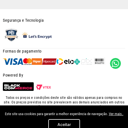
Segurança e Tecnologia
Formas de pagamento
Powered By
Todos os preços e condições deste site são válidos apenas para compras no
site. Os preços previstos no site prevalecem aos demais anunciados em outros
meios de comunicação e sites de buscas. Em caso de divergência, o preço
válido é o do carrinho de compras deste site. Imagens ilustrativas. Confira
Este site usa cookies para garantir a melhor experiência de navegação.
Ver mais..
condições na sacola de compras.
FUSCAO PRETO AUTO PEÇAS LTDA CNPJ:28.079.754/0002-89 AV. NILO
Aceitar
PEÇANHA, 578 - CENTRO - NOVA IGUAÇU, RJ - CEP: 26215-512