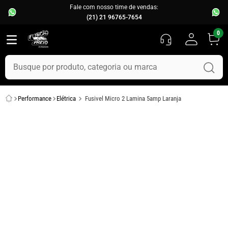
Fale com nosso time de vendas:
(21) 21 96765-7654
0
Busque por produto, categoria ou marca
TERMOS MAIS BUSCADOS
Performance
Elétrica
Fusivel Micro 2 Lamina 5amp Laranja
1
º
fusca
2
º
capo
3
º
kombi
4
º
parachoque
5
º
chevette
6
º
opala
7
º
uno