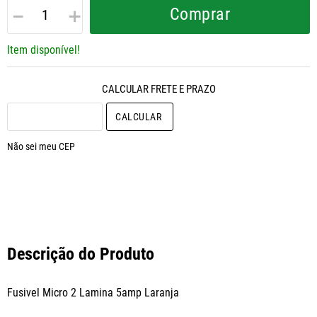
－
＋
Comprar
Item disponível!
CALCULAR O FRETE
Não sei meu CEP
Descrição do Produto
Fusivel Micro 2 Lamina 5amp Laranja