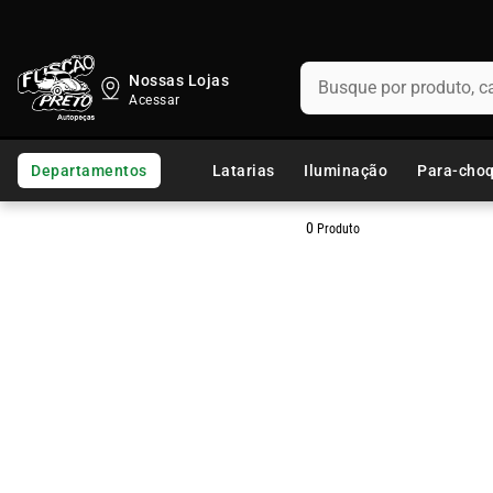
Busque por produto, categ
Nossas Lojas
TERMOS MAIS BUSCADOS
1
º
fusca
Departamentos
Latarias
Iluminação
Para-cho
2
º
capo
0
Produto
3
º
kombi
4
º
parachoque
5
º
chevette
6
º
opala
7
º
assoalho
8
º
uno
9
º
paralama