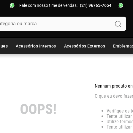
Fale com nosso time de vendas:
(21) 96765-7654
oria ou marca
ques
Acessórios Internos
Acessórios Externos
Emblema
Nenhum produto en
O que eu devo faze
OOPS!
Verifique os 
Tente utiliza
Utilize termo
Tente utiliza