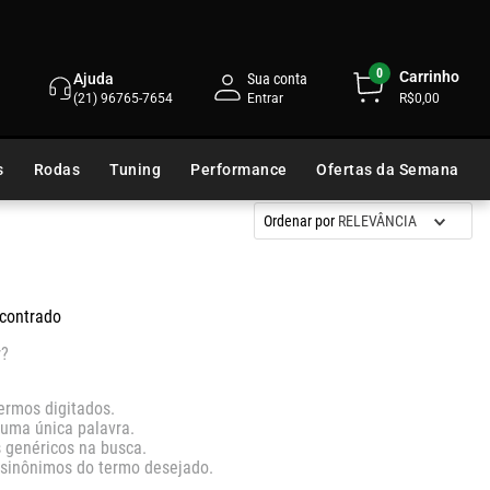
0
Carrinho
Ajuda
Sua conta
(21) 96765-7654
R$0,00
s
Rodas
Tuning
Performance
Ofertas da Semana
Ordenar por
RELEVÂNCIA
contrado
r?
termos digitados.
r uma única palavra.
s genéricos na busca.
r sinônimos do termo desejado.