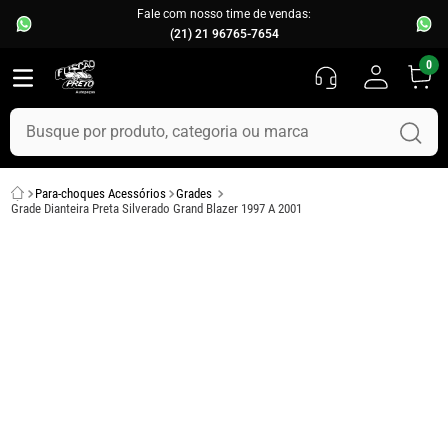
Fale com nosso time de vendas:
(21) 21 96765-7654
0
Busque por produto, categoria ou marca
TERMOS MAIS BUSCADOS
Para-choques Acessórios
Grades
1
º
fusca
Grade Dianteira Preta Silverado Grand Blazer 1997 A 2001
2
º
capo
3
º
kombi
4
º
chevette
5
º
parachoque
6
º
calha chuva
7
º
opala