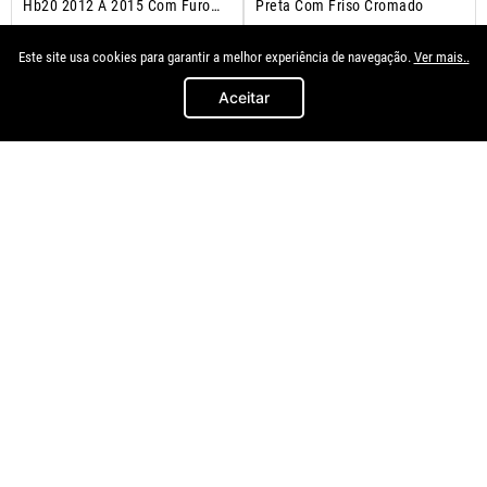
Hb20 2012 A 2015 Com Furo
Preta Com Friso Cromado
Milha
R$
29
,
90
R$
499
,
94
à vista no
à vista no
Este site usa cookies para garantir a melhor experiência de navegação.
Ver mais..
Pix/Boleto
Pix/Boleto
Aceitar
Lado Direito - Passageiro
＋
＋
－
－
COMPRAR
COMPRAR
Quem comprou, comprou também