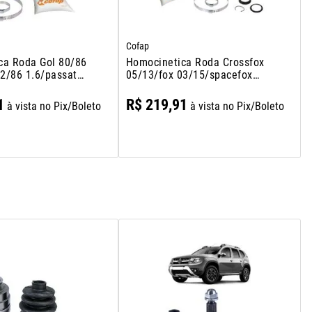
Cofap
ca Roda Gol 80/86
Homocinetica Roda Crossfox
82/86 1.6/passat
05/13/fox 03/15/spacefox
.6/saveiro 80/86
07/ 1.6 8v Com Abs/polo
age 81/86 1.5
03/04 2.0 8v Sem Abs/polo
1
R$
219
,
91
à vista no Pix/Boleto
à vista no Pix/Boleto
Sedan 03/ 1.6/2.0 8v Sem
Abs