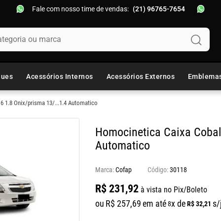
Fale com nosso time de vendas:
(21) 96765-7654
oria ou marca
ques
Acessórios Internos
Acessórios Externos
Emblema
6 1.8 Onix/prisma 13/...1.4 Automatico
Homocinetica Caixa Cobalt
Automatico
Marca:
Cofap
30118
R$
231
,
92
à vista no Pix/Boleto
ou
R$
257
,
69
em até
x de
s/
R$
32
,
21
8