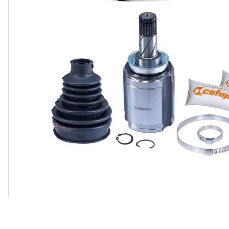
10
º
assoalho