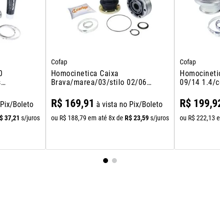
Cofap
Cofap
0
Homocinetica Caixa
Homocinetic
s
Brava/marea/03/stilo 02/06
09/14 1.4/c
 Le
1.8 Sem Abs Bolacha
00/12/cors
1.0/1.4/1.6
R$
169
,
91
R$
199
,
9
 Pix/Boleto
à vista no Pix/Boleto
Dianteira L
$
37
,
21
R$
23
,
59
s/juros
ou
R$
188
,
79
em até
8
x de
s/juros
ou
R$
222
,
13
e