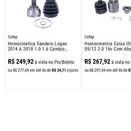
Cofap
Cofap
Homocinetica Sandero Logan
Homocinetica Caixa I3
2014 A 2018 1.0 1.6 Cambio
09/12 2.0 16v Com Ab
Manual
Cambio Manual Tulipa
R$
249
,
92
R$
267
,
92
à vista no Pix/Boleto
à vista no
R$
34
,
71
R
ou
R$
277
,
69
em até
8
x de
s/juros
ou
R$
297
,
69
em até
8
x de