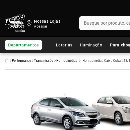
Busque por produto, categ
Nossas Lojas
TERMOS MAIS BUSCADOS
1
º
fusca
Departamentos
Latarias
Iluminação
Para-cho
2
º
capo
Performance
Transmissão
Homocinética
Homocinetica Caixa Cobalt 13/1
3
º
kombi
4
º
chevette
5
º
parachoque
6
º
calha chuva
7
º
opala
8
º
uno
9
º
celta