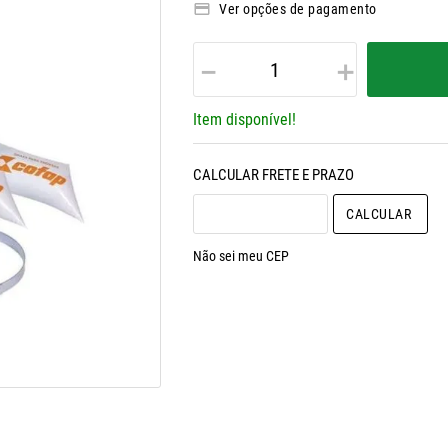
Ver opções de pagamento
－
＋
Item disponível!
CALCULAR O FRETE
Não sei meu CEP