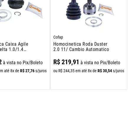
Cofap
a Caixa Agile
Homocinetica Roda Duster
elta 1.0/1.4
2.0 11/ Cambio Automatico
a 94/12
/prisma 07/12 1.4
2
R$
219
,
91
à vista no Pix/Boleto
à vista no Pix/Boleto
d
R$
27
,
76
R$
30
,
54
m até
8
x de
s/juros
ou
R$
244
,
35
em até
8
x de
s/juros