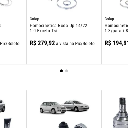
Cofap
Cofap
0
Homocinetica Roda Up 14/22
Homocineti
s
1.0 Exceto Tsi
1.3/parati 
 Le
75/86 1.5/1
1.3/1.6/voy
R$
279
,
92
R$
194
,
9
 Pix/Boleto
à vista no Pix/Boleto