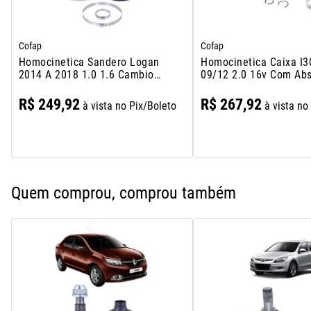
Cofap
Cofap
Homocinetica Sandero Logan
Homocinetica Caixa I3
2014 A 2018 1.0 1.6 Cambio
09/12 2.0 16v Com Ab
Manual
Cambio Manual Tulipa
R$
249
,
92
R$
267
,
92
à vista no Pix/Boleto
à vista no
Quem comprou, comprou também