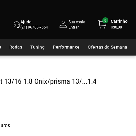
0
Carrinho
Ajuda
Sua conta
(21) 96765-7654
R$0,00
s
Rodas
Tuning
Performance
Ofertas da Semana
 13/16 1.8 Onix/prisma 13/...1.4
juros