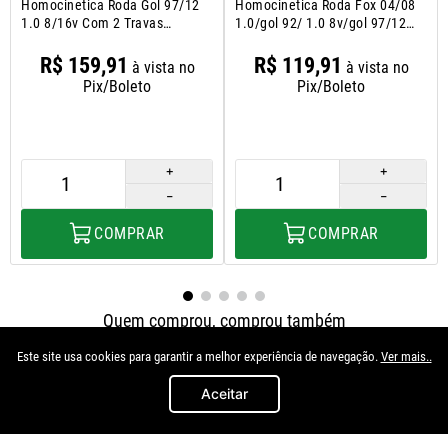
Homocinetica Roda Gol 97/12
Homocinetica Roda Fox 04/08
1.0 8/16v Com 2 Travas
1.0/gol 92/ 1.0 8v/gol 97/12
Internas
1.0 Mi 8v/16v/power 16v/gol
82/ 1.6/1.8/parati 88/95 2.0
R$
159
,
91
R$
119
,
91
à vista no
à vista no
8v/parati 82/ 1.6/1.8/passat
Pix/Boleto
Pix/Boleto
87/88 1
＋
＋
－
－
COMPRAR
COMPRAR
Quem comprou, comprou também
Este site usa cookies para garantir a melhor experiência de navegação.
Ver mais..
Aceitar