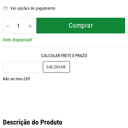
Ver opções de pagamento
－
＋
Comprar
Item disponível!
CALCULAR O FRETE
Não sei meu CEP
Descrição do Produto