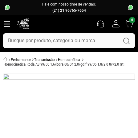
Fale com nosso time de vendas:
(21) 21 96765-7654
0
Busque por produto, categoria ou marca
TERMOS MAIS BUSCADOS
Performance
Transmissão
Homocinética
1
º
fusca
Homocinetica Roda A3 99/06 1.6/bora 00/04 2.0/golf 99/05 1.8/2.0 8v/2.0 Gti
2
º
capo
3
º
kombi
4
º
parachoque
5
º
chevette
6
º
opala
7
º
assoalho