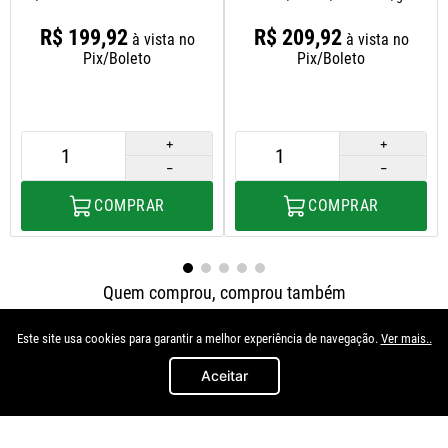
09/13 G5 1.6 8v/gol/parati
00/06 1.0 Turbo Sem Abs/golf
R$
199
,
92
R$
209
,
92
à vista no
à vista no
99/05 1.6/2.0 8v Com/sem
Pix/Boleto
Pix/Boleto
Abs/polo 03/
＋
＋
－
－
COMPRAR
COMPRAR
Quem comprou, comprou também
Este site usa cookies para garantir a melhor experiência de navegação.
Ver mais..
Aceitar