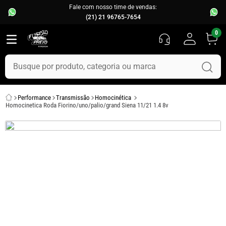
Fale com nosso time de vendas:
(21) 21 96765-7654
0
Busque por produto, categoria ou marca
TERMOS MAIS BUSCADOS
Performance
Transmissão
Homocinética
1
º
fusca
Homocinetica Roda Fiorino/uno/palio/grand Siena 11/21 1.4 8v
2
º
capo
3
º
kombi
4
º
parachoque
5
º
chevette
6
º
opala
7
º
assoalho