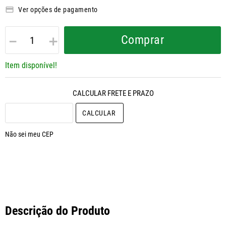
Ver opções de pagamento
－
＋
Comprar
Item disponível!
CALCULAR O FRETE
Não sei meu CEP
Descrição do Produto