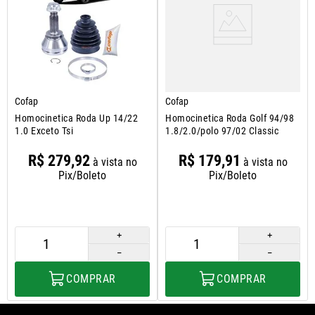
Cofap
Cofap
Homocinetica Roda Up 14/22
Homocinetica Roda Golf 94/98
1.0 Exceto Tsi
1.8/2.0/polo 97/02 Classic
R$
279
,
92
R$
179
,
91
à vista no
à vista no
Pix/Boleto
Pix/Boleto
＋
＋
－
－
COMPRAR
COMPRAR