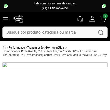
Fale com nosso time de vendas:
(21) 21 96765-7654
0
Busque por produto, categoria ou marca
TERMOS MAIS BUSCADOS
Performance
Transmissão
Homocinética
1
º
fusca
Homocinetica Roda Gol 94/ 2.0 8v Sem Abs/gol/parati 00/06 1.0 Turbo Sem
Abs/parati 96/ 2.0 8v/santana/quantum 92/06 Sem Abs Manual/saveiro 96/ 2.0/roy
2
º
capo
3
º
kombi
4
º
parachoque
5
º
chevette
6
º
opala
7
º
assoalho