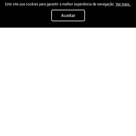
Este site usa cookies para garantir a melhor experiência de navegação.
Ver mais..
Quem comprou, comprou também
Aceitar
Cofap
Cofap
Homocinetica Kwid 2017 A
Homocinetica Sandero Logan
2025 1.0
2014 A 2018 1.0 1.6 Cambio
Manual
R$
409
,
93
R$
249
,
92
à vista no
à vista no
Pix/Boleto
Pix/Boleto
ou
R$
455
,
48
em até
8
x de
ou
R$
277
,
69
em até
8
x de
R$
56
,
93
R$
34
,
71
s/juros
s/juros