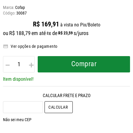
Marca:
Cofap
30087
R$
169
,
91
à vista no Pix/Boleto
ou
R$
188
,
79
em até
x de
s/juros
R$
23
,
59
8
Ver opções de pagamento
－
＋
Comprar
Item disponível!
CALCULAR O FRETE
Não sei meu CEP