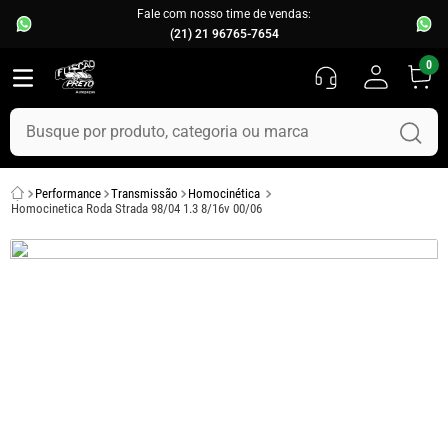
Fale com nosso time de vendas:
(21) 21 96765-7654
0
Busque por produto, categoria ou marca
TERMOS MAIS BUSCADOS
Performance
Transmissão
Homocinética
1
º
fusca
Homocinetica Roda Strada 98/04 1.3 8/16v 00/06
2
º
capo
3
º
kombi
4
º
parachoque
5
º
chevette
6
º
opala
7
º
assoalho