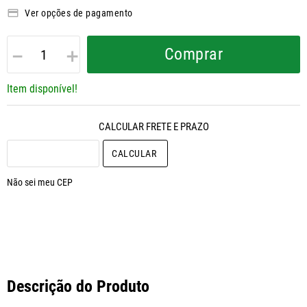
Ver opções de pagamento
－
＋
Comprar
Item disponível!
CALCULAR O FRETE
Não sei meu CEP
Descrição do Produto