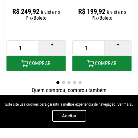
Manual
00/12/corsa 94/12
1.0/1.4/1.6/prisma 07/12 1.4
R$
249
,
92
R$
199
,
92
à vista no
à vista no
Dianteira Ld
Pix/Boleto
Pix/Boleto
＋
＋
－
－
COMPRAR
COMPRAR
Quem comprou, comprou também
Este site usa cookies para garantir a melhor experiência de navegação.
Ver mais..
Aceitar