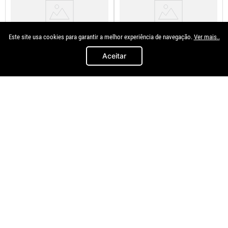
Este site usa cookies para garantir a melhor experiência de navegação.
Ver mais..
Aceitar
Autoplast
Dni
Botao Farol Comando Seta
Interruptor Farol Gol 00/05 G3
Palio 1996 A 2000
Duplo Com Reostato
R$
31
,
91
R$
299
,
93
à vista no
à vista no
Pix/Boleto
Pix/Boleto
ou
R$
35
,
45
em até
3
x de
ou
R$
333
,
25
em até
8
x de
R$
11
,
81
R$
41
,
65
s/juros
s/juros
＋
＋
－
－
COMPRAR
COMPRAR