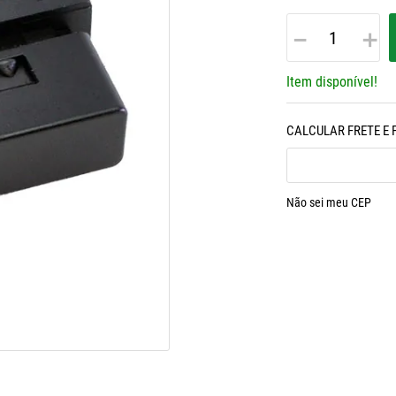
－
＋
Item disponível!
Não sei meu CEP