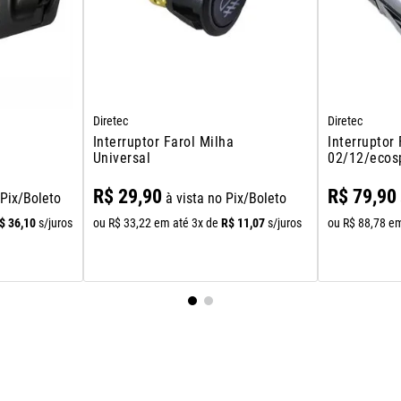
Diretec
Diretec
Interruptor Farol Milha
Interruptor
Universal
02/12/ecos
R$
29
,
90
R$
79
,
90
 Pix/Boleto
à vista no Pix/Boleto
$
36
,
10
R$
11
,
07
s/juros
ou
R$
33
,
22
em até
3
x de
s/juros
ou
R$
88
,
78
em