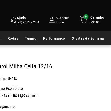
0
Carrinho
Ajuda
Sua conta
(21) 96765-7654
R$0,00
s
Rodas
Tuning
Performance
Ofertas da Semana
arol Milha Celta 12/16
54248
 no Pix/Boleto
té
x de
s/juros
R$
11
,
09
5
pagamento