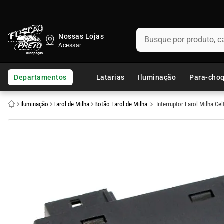
Busque por produto, categ
Nossas Lojas
TERMOS MAIS BUSCADOS
1
º
fusca
Departamentos
Latarias
Iluminação
Para-cho
2
º
capo
Iluminação
Farol de Milha
Botão Farol de Milha
Interruptor Farol Milha Cel
3
º
kombi
4
º
parachoque
5
º
chevette
6
º
opala
7
º
assoalho
8
º
uno
9
º
calha chuva