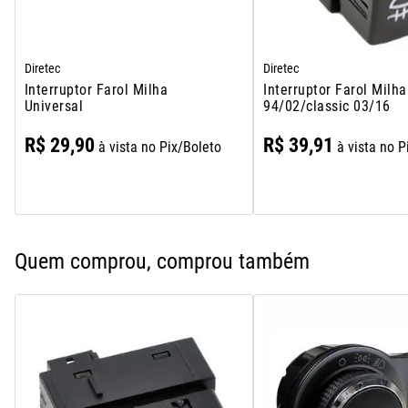
Diretec
Diretec
Interruptor Farol Milha
Interruptor Farol Milh
Universal
94/02/classic 03/16
R$
29
,
90
R$
39
,
91
à vista no Pix/Boleto
à vista no P
Quem comprou, comprou também