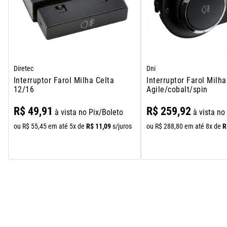
Diretec
Dni
Interruptor Farol Milha Celta
Interruptor Farol Milha
12/16
Agile/cobalt/spin
R$
49
,
91
R$
259
,
92
à vista no Pix/Boleto
à vista no
R$
11
,
09
R
ou
R$
55
,
45
em até
5
x de
s/juros
ou
R$
288
,
80
em até
8
x de