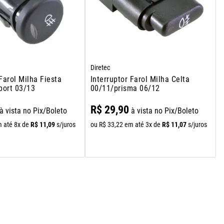
Diretec
 Farol Milha Fiesta
Interruptor Farol Milha Celta
port 03/13
00/11/prisma 06/12
R$
29
,
90
à vista no Pix/Boleto
à vista no Pix/Boleto
R$
11
,
09
R$
11
,
07
 até
8
x de
s/juros
ou
R$
33
,
22
em até
3
x de
s/juros