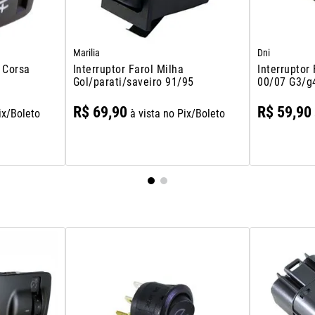
Marilia
Dni
a Corsa
Interruptor Farol Milha
Interruptor
Gol/parati/saveiro 91/95
00/07 G3/g
R$
69
,
90
R$
59
,
90
ix/Boleto
à vista no Pix/Boleto