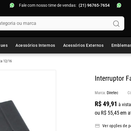
Fale com nosso time de vendas:
(21) 96765-7654
oria ou marca
ques
Acessórios Internos
Acessórios Externos
Emblema
ta 12/16
Interruptor F
Marca:
Diretec
R$
49
,
91
à vista
ou
R$
55
,
45
em a
Ver opções de 