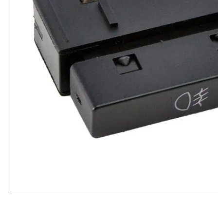
10
º
paralama