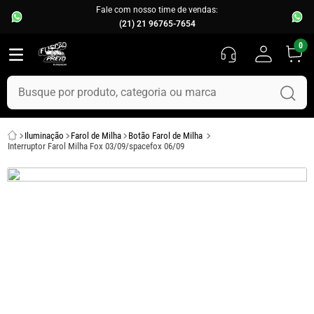
Fale com nosso time de vendas:
(21) 21 96765-7654
0
Busque por produto, categoria ou marca
TERMOS MAIS BUSCADOS
Iluminação
Farol de Milha
Botão Farol de Milha
1
º
fusca
Interruptor Farol Milha Fox 03/09/spacefox 06/09
2
º
capo
3
º
chevette
4
º
kombi
5
º
parachoque
6
º
calha chuva
7
º
opala