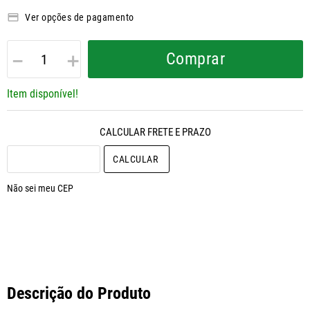
Ver opções de pagamento
－
＋
Comprar
Item disponível!
CALCULAR O FRETE
Não sei meu CEP
Descrição do Produto