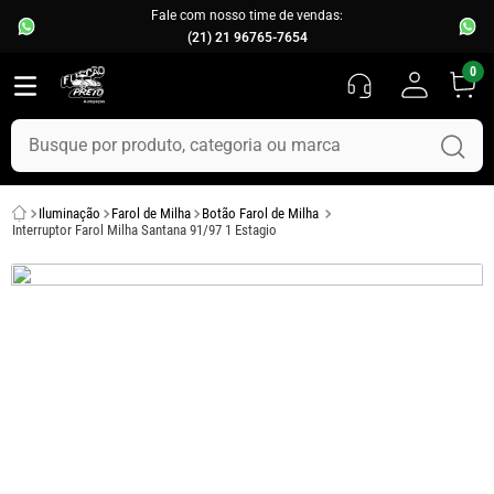
Fale com nosso time de vendas:
(21) 21 96765-7654
0
Busque por produto, categoria ou marca
TERMOS MAIS BUSCADOS
Iluminação
Farol de Milha
Botão Farol de Milha
1
º
fusca
Interruptor Farol Milha Santana 91/97 1 Estagio
2
º
capo
3
º
kombi
4
º
parachoque
5
º
chevette
6
º
opala
7
º
uno