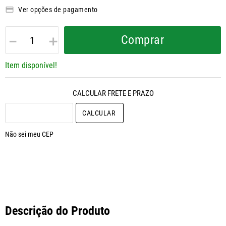
Ver opções de pagamento
－
＋
Comprar
Item disponível!
CALCULAR O FRETE
Não sei meu CEP
Descrição do Produto