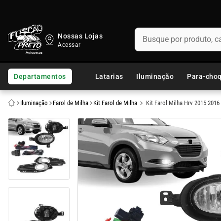
Busque por produto, categ
Nossas Lojas
TERMOS MAIS BUSCADOS
1
º
fusca
Departamentos
Latarias
Iluminação
Para-cho
2
º
capo
Iluminação
Farol de Milha
Kit Farol de Milha
Kit Farol Milha Hrv 2015 2016
3
º
kombi
4
º
parachoque
5
º
chevette
6
º
opala
7
º
assoalho
8
º
uno
9
º
calha chuva