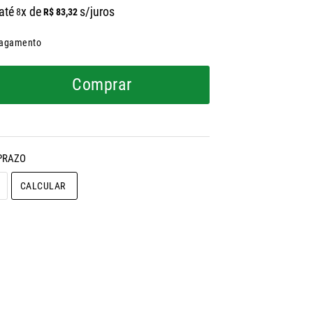
até
x de
s/juros
R$
83
,
32
8
pagamento
Comprar
CALCULAR O FRETE