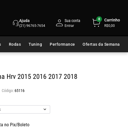
0
Carrinho
Ajuda
Sua conta
(21) 96765-7654
R$0,00
s
Rodas
Tuning
Performance
Ofertas da Semana
lha Hrv 2015 2016 2017 2018
65116
s
ta no Pix/Boleto