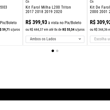
Cn
Cn
 2003
Kit Farol Milha L200 Triton
Kit De Faro
2017 2018 2019 2020
2000 2001 
R$
399
,
93
R$
309
,
9
 Pix/Boleto
à vista no Pix/Boleto
$
59
,
71
R$
55
,
54
s/juros
ou
R$
444
,
37
em até
8
x de
s/juros
ou
R$
344
,
36
e
Ambos os Lados
Escolha 