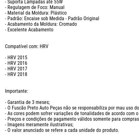
- Suporta Lâmpadas até 55W

- Regulagem de Foco: Manual

- Material da Moldura: Plástico

- Padrão: Encaixe sob Medida - Padrão Original

- Acabamento da Moldura: Cromado

- Excelente Acabamento

Compatível com: HRV

- HRV 2015

- HRV 2016

- HRV 2017

- HRV 2018

Importante:

- Garantia de 3 meses;

- O Fuscão Preto Auto Peças não se responsabiliza por mau uso do 
- As cores podem sofrer variações de tonalidades de acordo com o l
- Preços e condições de pagamento válidos somente para compras n
- Imagens meramente ilustrativas;

- O valor anunciado se refere a cada unidade do produto.