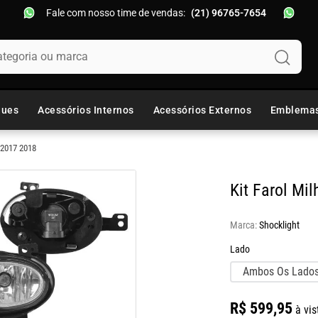
Fale com nosso time de vendas:
(21) 96765-7654
oria ou marca
ques
Acessórios Internos
Acessórios Externos
Emblema
 2017 2018
Kit Farol Mi
Marca:
Shocklight
Lado
Ambos Os Lado
R$
599
,
95
à vis