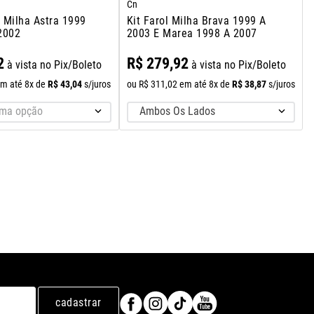
Cn
l Milha Astra 1999
Kit Farol Milha Brava 1999 A
2002
2003 E Marea 1998 A 2007
2
R$
279
,
92
à vista no Pix/Boleto
à vista no Pix/Boleto
R$
43
,
04
R$
38
,
87
m até
8
x de
s/juros
ou
R$
311
,
02
em até
8
x de
s/juros
uma opção
Ambos Os Lados
cadastrar