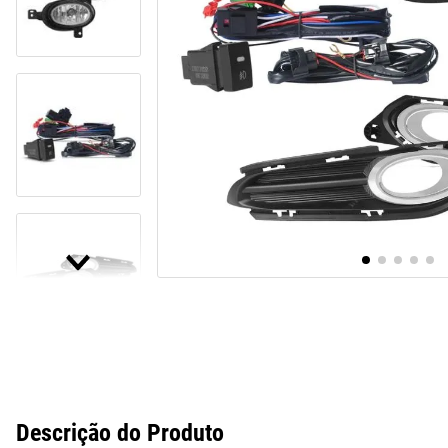
10
º
paralama
Descrição do Produto