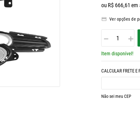
ou
R$
666
,
61
em 
Ver opções de 
－
＋
Item disponível!
Não sei meu CEP