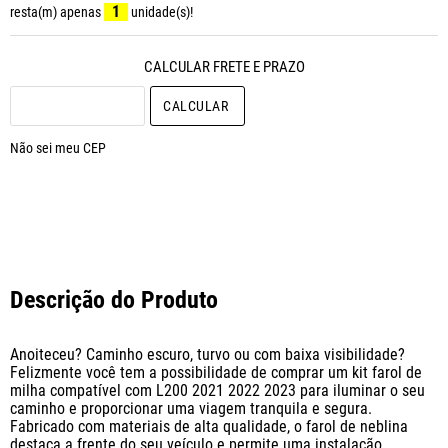
1
resta(m) apenas
unidade(s)!
CALCULAR O FRETE
Não sei meu CEP
Descrição do Produto
Anoiteceu? Caminho escuro, turvo ou com baixa visibilidade? 

Felizmente você tem a possibilidade de comprar um kit farol de 
milha compatível com L200 2021 2022 2023 para iluminar o seu 
caminho e proporcionar uma viagem tranquila e segura.

Fabricado com materiais de alta qualidade, o farol de neblina 
destaca a frente do seu veículo e permite uma instalação 