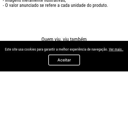
- Imagens meramente ilustrativas;

- O valor anunciado se refere a cada unidade do produto.
Quem viu, viu também
Este site usa cookies para garantir a melhor experiência de navegação.
Ver mais..
Aceitar
Cn
Shocklight
Kit Farol Milha 206 1999 2000
Kit Farol Milha Agile 2014 2015
2001 2002 2003 2004 2005
A 2019 Com Botao Original