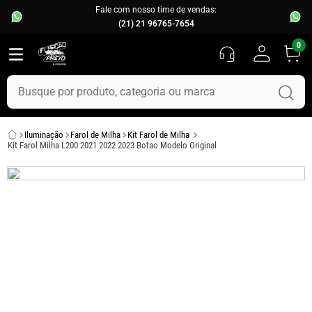
Fale com nosso time de vendas:
(21) 21 96765-7654
0
Busque por produto, categoria ou marca
TERMOS MAIS BUSCADOS
Iluminação
Farol de Milha
Kit Farol de Milha
1
º
fusca
Kit Farol Milha L200 2021 2022 2023 Botao Modelo Original
2
º
capo
3
º
kombi
4
º
parachoque
5
º
chevette
6
º
opala
7
º
uno