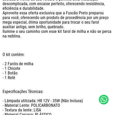
descomplicada, com encaixe perfeito, oferecendo resistência, 
eficiência e durabilidade.

Aproveite essa oferta exclusiva que a Fuscão Preto preparou 
para você, oferecendo um produto de procedência por um preço 
mega especial, ótima oportunidade para trocar o seu farol 
auxiliar antigo, sem brilho, quebrado.

Ilumine o seu caminho com esse kit farol de milha e não se perca 
na neblina.

O kit contém:

- 2 Faróis de milha

- 1 Chicote

- 1 Botão

- 1 Relê

Especificações Técnicas:

- Lâmpada utilizada: H8 12V - 35W (Não Inclusa)

- Material Lente: POLICARBONATO

- Textura da lente: LISA

- Material Carcaça: PLÁSTICO
