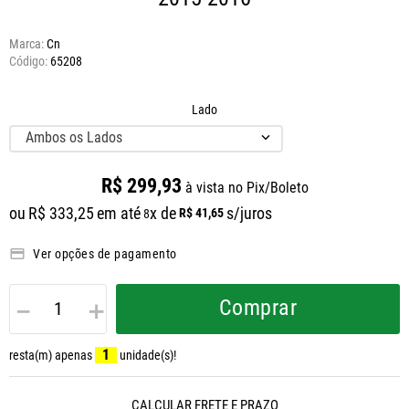
Marca:
Cn
65208
Lado
Ambos os Lados
R$
299
,
93
à vista no Pix/Boleto
ou
R$
333
,
25
em até
x de
s/juros
R$
41
,
65
8
Ver opções de pagamento
－
＋
Comprar
1
resta(m) apenas
unidade(s)!